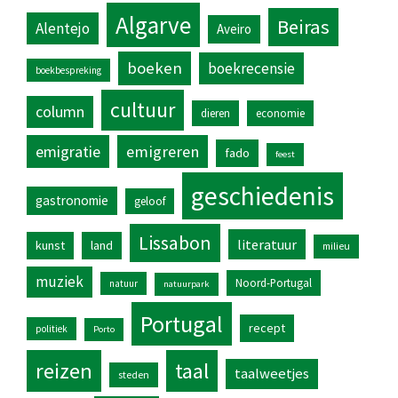
Algarve
Beiras
Alentejo
Aveiro
boeken
boekrecensie
boekbespreking
cultuur
column
dieren
economie
emigratie
emigreren
fado
feest
geschiedenis
gastronomie
geloof
Lissabon
literatuur
kunst
land
milieu
muziek
Noord-Portugal
natuur
natuurpark
Portugal
recept
politiek
Porto
reizen
taal
taalweetjes
steden