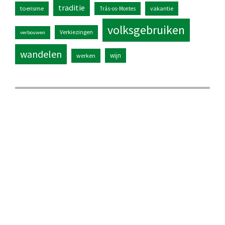
traditie
toerisme
vakantie
Trás-os-Montes
volksgebruiken
Verkiezingen
verbouwen
wandelen
wijn
werken