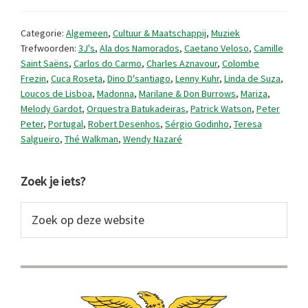
van
Mariza
Categorie:
Algemeen
,
Cultuur & Maatschappij
,
Muziek
tot
Trefwoorden:
3J's
,
Ala dos Namorados
,
Caetano Veloso
,
Camille
Saint Saëns
,
Carlos do Carmo
,
Charles Aznavour
,
Colombe
Madonna
Frezin
,
Cuca Roseta
,
Dino D'santiago
,
Lenny Kuhr
,
Linda de Suza
,
Loucos de Lisboa
,
Madonna
,
Marilane & Don Burrows
,
Mariza
,
Melody Gardot
,
Orquestra Batukadeiras
,
Patrick Watson
,
Peter
Peter
,
Portugal
,
Robert Desenhos
,
Sérgio Godinho
,
Teresa
Salgueiro
,
Thé Walkman
,
Wendy Nazaré
Primaire
Zoek je iets?
Sidebar
Zoek
op
deze
website