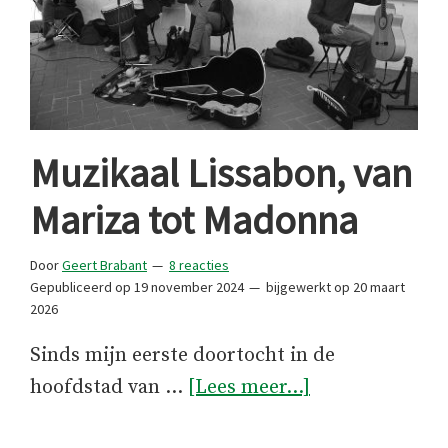
Muzikaal Lissabon, van
Mariza tot Madonna
Door
Geert Brabant
8 reacties
Gepubliceerd op
19 november 2024
bijgewerkt op
20 maart
2026
Sinds mijn eerste doortocht in de
overMuzikaal
hoofdstad van …
[Lees meer...]
Lissabon,