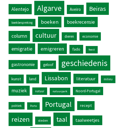
Algarve
Beiras
Alentejo
Aveiro
boeken
boekrecensie
boekbespreking
cultuur
column
dieren
economie
emigratie
emigreren
fado
feest
geschiedenis
gastronomie
geloof
Lissabon
literatuur
kunst
land
milieu
muziek
Noord-Portugal
natuur
natuurpark
Portugal
recept
politiek
Porto
reizen
taal
taalweetjes
steden