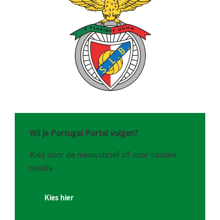
Wil je Portugal Portal volgen?
Kies voor de nieuwsbrief of voor sociale
media
Kies hier