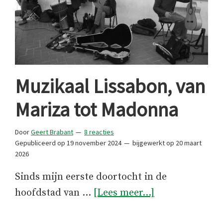
Muzikaal Lissabon, van
Mariza tot Madonna
Door
Geert Brabant
8 reacties
Gepubliceerd op
19 november 2024
bijgewerkt op
20 maart
2026
Sinds mijn eerste doortocht in de
overMuzikaal
hoofdstad van …
[Lees meer...]
Lissabon,