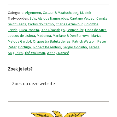
van
Mariza
Categorie:
Algemeen
,
Cultuur & Maatschappij
,
Muziek
tot
Trefwoorden:
3J's
,
Ala dos Namorados
,
Caetano Veloso
,
Camille
Saint Saëns
,
Carlos do Carmo
,
Charles Aznavour
,
Colombe
Madonna
Frezin
,
Cuca Roseta
,
Dino D'santiago
,
Lenny Kuhr
,
Linda de Suza
,
Loucos de Lisboa
,
Madonna
,
Marilane & Don Burrows
,
Mariza
,
Melody Gardot
,
Orquestra Batukadeiras
,
Patrick Watson
,
Peter
Peter
,
Portugal
,
Robert Desenhos
,
Sérgio Godinho
,
Teresa
Salgueiro
,
Thé Walkman
,
Wendy Nazaré
Primaire
Zoek je iets?
Sidebar
Zoek
op
deze
website