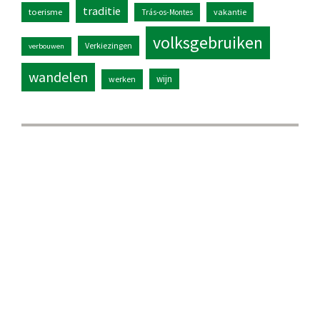
traditie
toerisme
vakantie
Trás-os-Montes
volksgebruiken
Verkiezingen
verbouwen
wandelen
wijn
werken