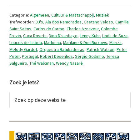
van
Mariza
Categorie:
Algemeen
,
Cultuur & Maatschappij
,
Muziek
tot
Trefwoorden:
3J's
,
Ala dos Namorados
,
Caetano Veloso
,
Camille
Saint Saëns
,
Carlos do Carmo
,
Charles Aznavour
,
Colombe
Madonna
Frezin
,
Cuca Roseta
,
Dino D'santiago
,
Lenny Kuhr
,
Linda de Suza
,
Loucos de Lisboa
,
Madonna
,
Marilane & Don Burrows
,
Mariza
,
Melody Gardot
,
Orquestra Batukadeiras
,
Patrick Watson
,
Peter
Peter
,
Portugal
,
Robert Desenhos
,
Sérgio Godinho
,
Teresa
Salgueiro
,
Thé Walkman
,
Wendy Nazaré
Primaire
Zoek je iets?
Sidebar
Zoek
op
deze
website