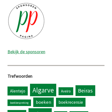
Bekijk de sponsoren
Trefwoorden
Algarve
Beiras
Alentejo
Aveiro
boeken
boekrecensie
boekbespreking