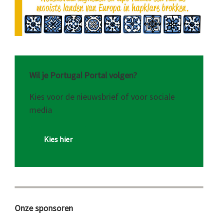
Wil je Portugal Portal volgen?
Kies voor de nieuwsbrief of voor sociale
media
Kies hier
Onze sponsoren