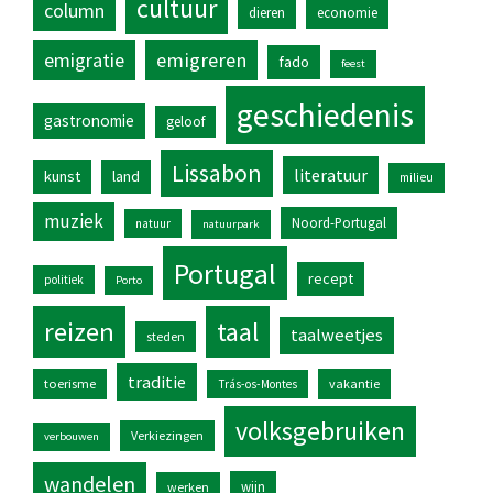
cultuur
column
dieren
economie
emigratie
emigreren
fado
feest
geschiedenis
gastronomie
geloof
Lissabon
literatuur
kunst
land
milieu
muziek
Noord-Portugal
natuur
natuurpark
Portugal
recept
politiek
Porto
reizen
taal
taalweetjes
steden
traditie
toerisme
vakantie
Trás-os-Montes
volksgebruiken
Verkiezingen
verbouwen
wandelen
wijn
werken