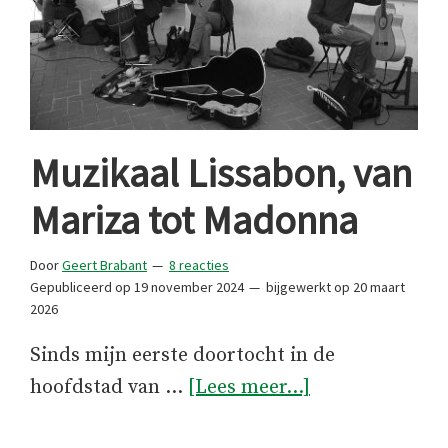
Muzikaal Lissabon, van
Mariza tot Madonna
Door
Geert Brabant
8 reacties
Gepubliceerd op
19 november 2024
bijgewerkt op
20 maart
2026
Sinds mijn eerste doortocht in de
overMuzikaal
hoofdstad van …
[Lees meer...]
Lissabon,