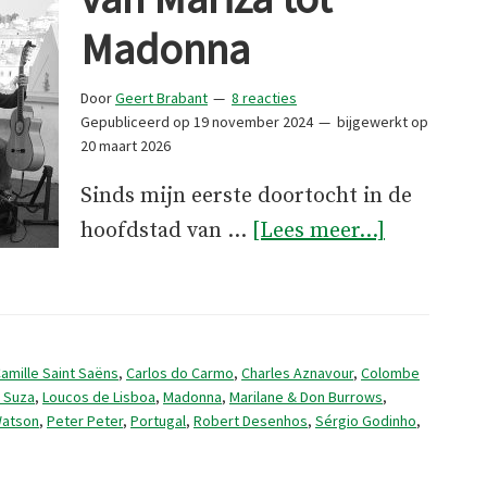
Madonna
Door
Geert Brabant
8 reacties
Gepubliceerd op
19 november 2024
bijgewerkt op
20 maart 2026
Sinds mijn eerste doortocht in de
overMuzik
hoofdstad van …
[Lees meer...]
Lissabon,
van
Mariza
tot
amille Saint Saëns
,
Carlos do Carmo
,
Charles Aznavour
,
Colombe
e Suza
,
Loucos de Lisboa
,
Madonna
,
Marilane & Don Burrows
,
Madonna
Watson
,
Peter Peter
,
Portugal
,
Robert Desenhos
,
Sérgio Godinho
,