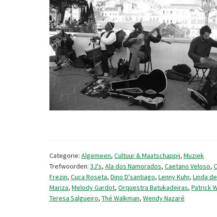
Categorie:
Algemeen
,
Cultuur & Maatschappij
,
Muziek
Trefwoorden:
3J's
,
Ala dos Namorados
,
Caetano Veloso
,
C
Frezin
,
Cuca Roseta
,
Dino D'santiago
,
Lenny Kuhr
,
Linda d
Mariza
,
Melody Gardot
,
Orquestra Batukadeiras
,
Patrick 
Teresa Salgueiro
,
Thé Walkman
,
Wendy Nazaré