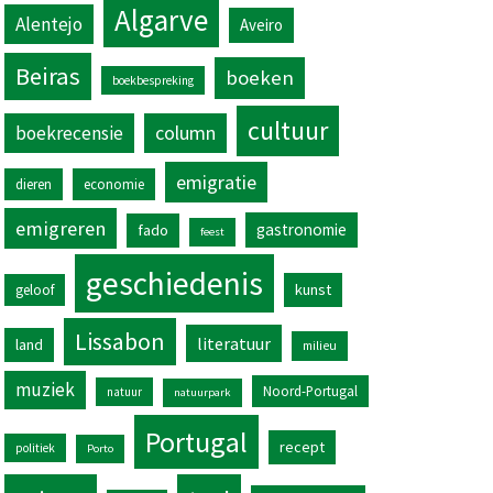
Algarve
Alentejo
Aveiro
Beiras
boeken
boekbespreking
cultuur
column
boekrecensie
emigratie
dieren
economie
emigreren
gastronomie
fado
feest
geschiedenis
kunst
geloof
Lissabon
literatuur
land
milieu
muziek
Noord-Portugal
natuur
natuurpark
Portugal
recept
politiek
Porto