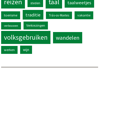
reizen
taal
taalweetjes
steden
traditie
toerisme
vakantie
Trás-os-Montes
Verkiezingen
verbouwen
volksgebruiken
wandelen
wijn
werken