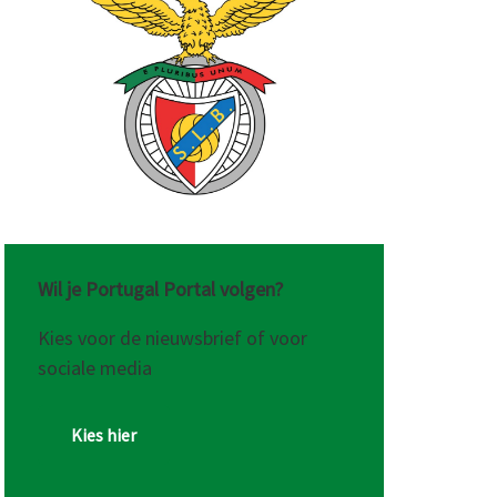
aal
Wil je Portugal Portal volgen?
Kies voor de nieuwsbrief of voor
sociale media
Kies hier