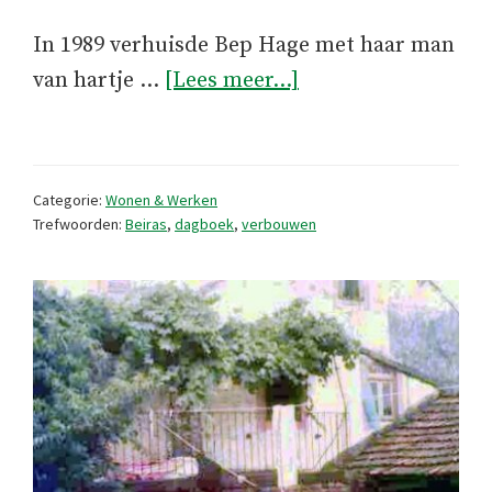
In 1989 verhuisde Bep Hage met haar man
overDagboek
van hartje …
[Lees meer...]
oktober
1989
(2)
Categorie:
Wonen & Werken
Trefwoorden:
Beiras
,
dagboek
,
verbouwen