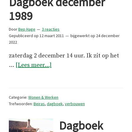
Dagboek december
1989
Door
Bep Hage
3 reacties
Gepubliceerd op
12 maart 2011
bijgewerkt op
24 december
2022
zaterdag 2 december 14 uur. Ik zit op het
overDagboek
…
[Lees meer...]
december
1989
Categorie:
Wonen & Werken
Trefwoorden:
Beiras
,
dagboek
,
verbouwen
Dagboek