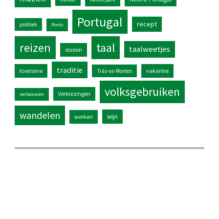
Portugal
recept
politiek
Porto
reizen
taal
taalweetjes
steden
traditie
toerisme
vakantie
Trás-os-Montes
volksgebruiken
Verkiezingen
verbouwen
wandelen
wijn
werken