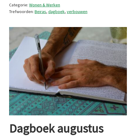
Categorie:
Wonen & Werken
Trefwoorden:
Beiras
,
dagboek
,
verbouwen
Dagboek augustus