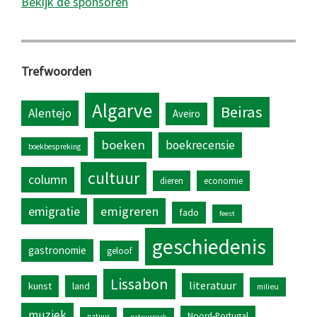
Bekijk de sponsoren
Trefwoorden
Algarve
Beiras
Alentejo
Aveiro
boeken
boekrecensie
boekbespreking
cultuur
column
dieren
economie
emigratie
emigreren
fado
feest
geschiedenis
gastronomie
geloof
Lissabon
literatuur
kunst
land
milieu
muziek
Noord-Portugal
natuur
natuurpark