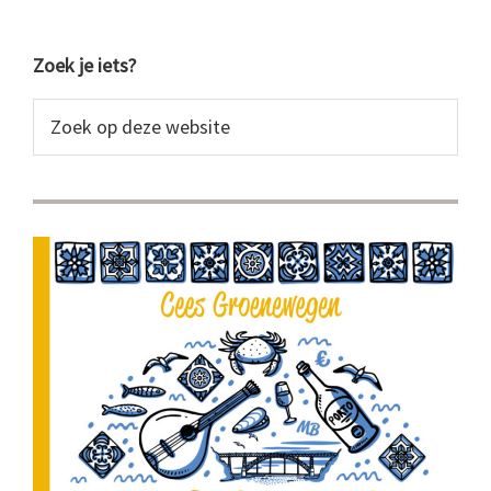
Primaire
Zoek je iets?
Sidebar
Zoek
op
deze
website