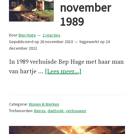
november
1989
Door
Bep Hage
2 reacties
Gepubliceerd op
26 november 2010
bijgewerkt op
24
december 2022
In 1989 verhuisde Bep Hage met haar man
overDagboek
van hartje …
[Lees meer...]
november
1989
Categorie:
Wonen & Werken
Trefwoorden:
Beiras
,
dagboek
,
verbouwen