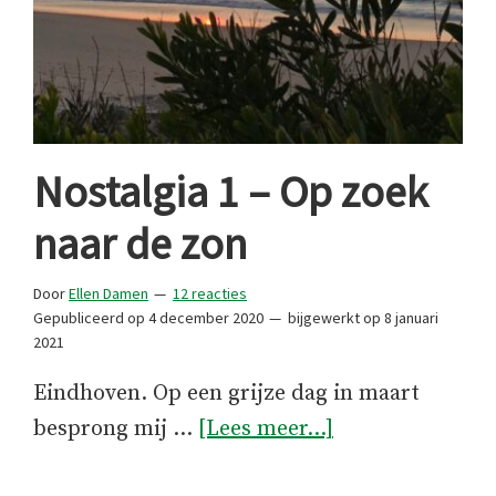
Nostalgia 1 – Op zoek
naar de zon
Door
Ellen Damen
12 reacties
Gepubliceerd op
4 december 2020
bijgewerkt op
8 januari
2021
Eindhoven. Op een grijze dag in maart
overNostalgia
besprong mij …
[Lees meer...]
1