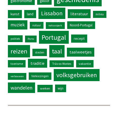
gastronomie
geloof
Lissabon
literatuur
kunst
land
milieu
muziek
Noord-Portugal
natuur
natuurpark
Portugal
recept
politiek
Porto
reizen
taal
taalweetjes
steden
traditie
toerisme
vakantie
Trás-os-Montes
volksgebruiken
Verkiezingen
verbouwen
wandelen
wijn
werken