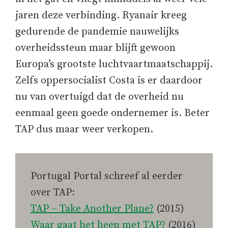
jaren deze verbinding. Ryanair kreeg
gedurende de pandemie nauwelijks
overheidssteun maar blijft gewoon
Europa’s grootste luchtvaartmaatschappij.
Zelfs oppersocialist Costa is er daardoor
nu van overtuigd dat de overheid nu
eenmaal geen goede ondernemer is. Beter
TAP dus maar weer verkopen.
Portugal Portal schreef al eerder
over TAP:
TAP – Take Another Plane?
(2015)
Waar gaat het heen met TAP?
(2016)