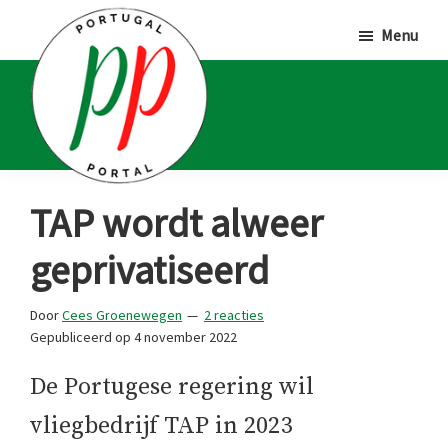
Door
Spring
Spring
Menu
naar
naar
naar
de
de
de
hoofd
eerste
voettekst
inhoud
sidebar
Portugal
Voor
TAP wordt alweer
Portal
Portugalliefhebbers
geprivatiseerd
en
-
Door
Cees Groenewegen
2 reacties
fanaten
Gepubliceerd op
4 november 2022
De Portugese regering wil
vliegbedrijf TAP in 2023