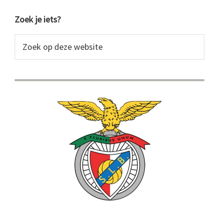
Primaire
Zoek je iets?
Sidebar
Zoek
op
deze
website