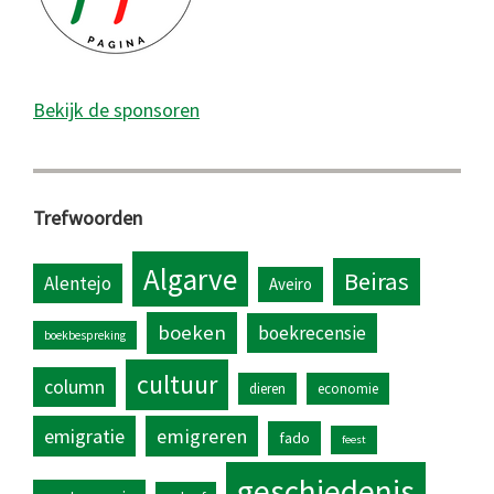
Bekijk de sponsoren
Trefwoorden
Algarve
Beiras
Alentejo
Aveiro
boeken
boekrecensie
boekbespreking
cultuur
column
dieren
economie
emigratie
emigreren
fado
feest
geschiedenis