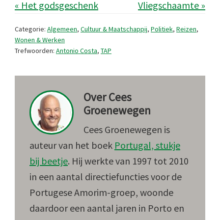
« Het godsgeschenk
Vliegschaamte »
Categorie:
Algemeen
,
Cultuur & Maatschappij
,
Politiek
,
Reizen
,
Wonen & Werken
Trefwoorden:
Antonio Costa
,
TAP
Over
Cees
Groenewegen
Cees Groenewegen is
auteur van het boek
Portugal, stukje
bij beetje
. Hij werkte van 1997 tot 2010
in een aantal directiefuncties voor de
Portugese Amorim-groep, woonde
daardoor een aantal jaren in Porto en