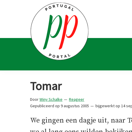
Spring
Door
Spring
Spring
naar
naar
naar
naar
de
de
de
de
hoofdnavigatie
hoofd
eerste
voettekst
inhoud
sidebar
Portugal
Voor
Portal
Portugalliefhebbers
Tomar
en
-
Door
Winy Schalke
Reageer
fanaten
Gepubliceerd op
9 augustus 2005
bijgewerkt op
14 se
We gingen een dagje uit, naar T