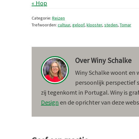
« Hop
Categorie:
Reizen
Trefwoorden:
cultuur
,
geloof
,
klooster
,
steden
,
Tomar
Over
Winy Schalke
Winy Schalke woont en we
persoonlijk perspectief s
zij tegenkomt in Portugal. Winy is gr
Design
en de oprichter van deze webs