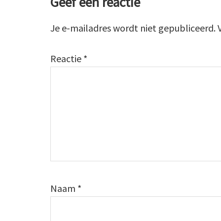
Lees
Geef een reactie
Interacties
Je e-mailadres wordt niet gepubliceerd.
Reactie
*
Naam
*