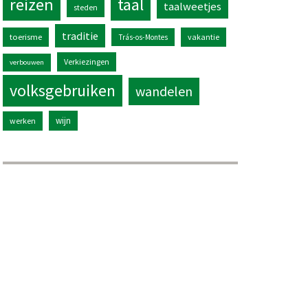
reizen
taal
taalweetjes
steden
traditie
toerisme
vakantie
Trás-os-Montes
Verkiezingen
verbouwen
volksgebruiken
wandelen
wijn
werken