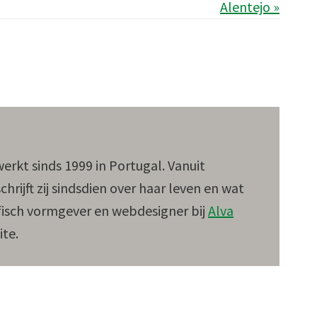
Alentejo »
rkt sinds 1999 in Portugal. Vanuit
chrijft zij sindsdien over haar leven en wat
afisch vormgever en webdesigner bij
Alva
ite.