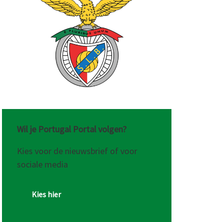
Wil je Portugal Portal volgen?
Kies voor de nieuwsbrief of voor
sociale media
Kies hier