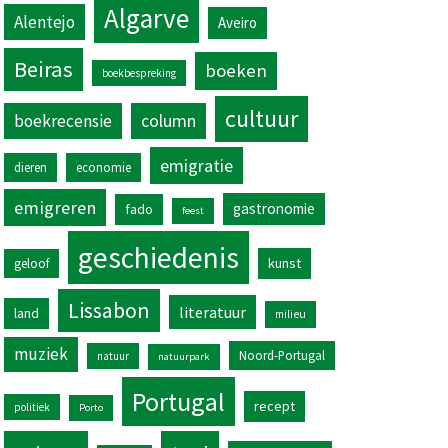
Algarve
Alentejo
Aveiro
Beiras
boeken
boekbespreking
cultuur
column
boekrecensie
emigratie
dieren
economie
emigreren
gastronomie
fado
feest
geschiedenis
kunst
geloof
Lissabon
literatuur
land
milieu
muziek
Noord-Portugal
natuur
natuurpark
Portugal
recept
politiek
Porto