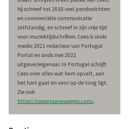
hij schreef tot 2010 veel persberichten
en commerciële communicatie
zelfstandig, en schreef in zijn vrije tijd
voor muziektijdschriften. Cees is sinds
medio 2021 redacteur van Portugal
Portal en sinds mei 2022
uitgever/eigenaar. In Portugal schrijft
Cees over alles wat hem opvalt, aan
het hart gaat en voor op de tong ligt.
Zie ook
https://ceesgroenewegen.com/
.