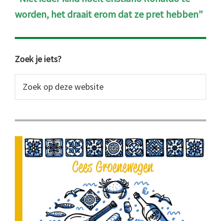
worden, het draait erom dat ze pret hebben”
Primaire
Zoek je iets?
Sidebar
Zoek
op
deze
website