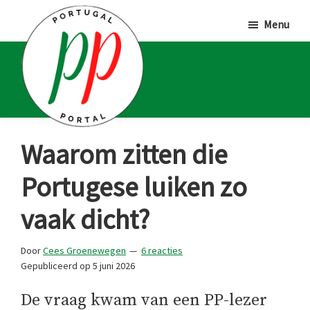
Door
Spring
Spring
Menu
naar
naar
naar
de
de
de
hoofd
eerste
voettekst
inhoud
sidebar
Portugal
Voor
Waarom zitten die
Portal
Portugalliefhebbers
Portugese luiken zo
en
-
vaak dicht?
fanaten
Door
Cees Groenewegen
6 reacties
Gepubliceerd op
5 juni 2026
De vraag kwam van een PP-lezer