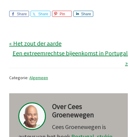
Share
Share
Pin
Share
« Het zout der aarde
Een extreemrechtse bijeenkomst in Portugal
»
Categorie:
Algemeen
Over
Cees
Groenewegen
Cees Groenewegen is
auteur van het boek
Portugal, stukje