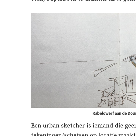
Rabelowerf aan de Douro,
Een urban sketcher is iemand die geen
tekeningen/schetsen op locatie maakt