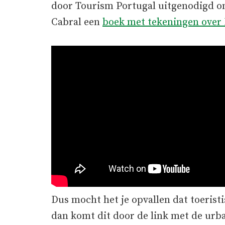
door Tourism Portugal uitgenodigd o
Cabral een
boek met tekeningen over 
Dus mocht het je opvallen dat toerist
dan komt dit door de link met de urb