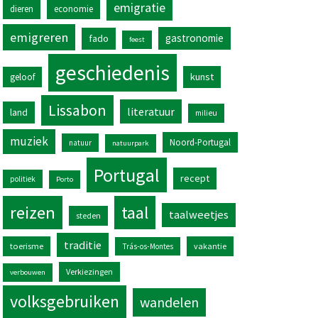
emigratie
dieren
economie
emigreren
gastronomie
fado
feest
geschiedenis
kunst
geloof
Lissabon
literatuur
land
milieu
muziek
Noord-Portugal
natuur
natuurpark
Portugal
recept
politiek
Porto
reizen
taal
taalweetjes
steden
traditie
toerisme
vakantie
Trás-os-Montes
Verkiezingen
verbouwen
volksgebruiken
wandelen