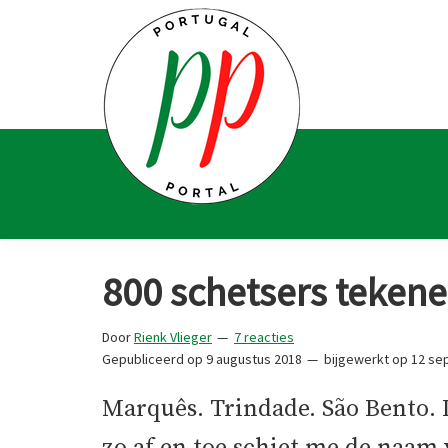
Spring
Door
Spring
Spring
naar
naar
naar
naar
de
de
de
de
hoofdnavigatie
hoofd
eerste
voettekst
inhoud
sidebar
Portugal
Voor
Portal
Portugalliefhebbers
800 schetsers tekene
en
-
Door
Rienk Vlieger
7 reacties
fanaten
Gepubliceerd op
9 augustus 2018
bijgewerkt op
12 se
Marquês. Trindade. São Bento. 