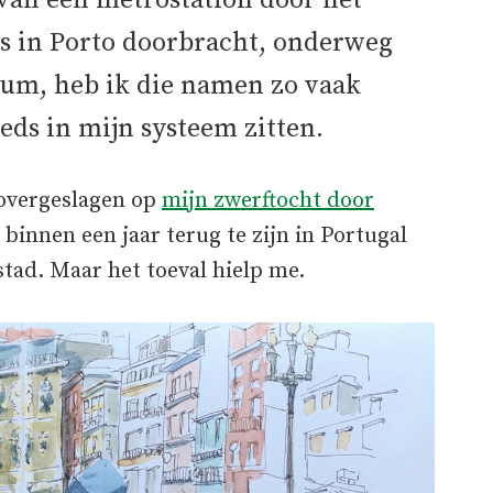
 van een metrostation door het
gs in Porto doorbracht, onderweg
rum, heb ik die namen zo vaak
eds in mijn systeem zitten.
d overgeslagen op
mijn zwerftocht door
 binnen een jaar terug te zijn in Portugal
 stad. Maar het toeval hielp me.