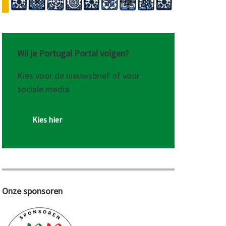
Wil je Portugal Portal volgen?
Kies voor de nieuwsbrief of voor
sociale media
Kies hier
Onze sponsoren