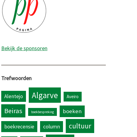
Bekijk de sponsoren
Trefwoorden
Algarve
Alentejo
Aveiro
Beiras
boeken
boekbespreking
cultuur
column
boekrecensie