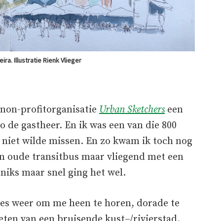
ira. Illustratie Rienk Vlieger
e non-profitorganisatie
Urban Sketchers
een
o de gastheer. En ik was een van die 800
 niet wilde missen. En zo kwam ik toch nog
jn oude transitbus maar vliegend met een
 niks maar snel ging het wel.
es weer om me heen te horen, dorade te
eten van een bruisende kust–/rivierstad.