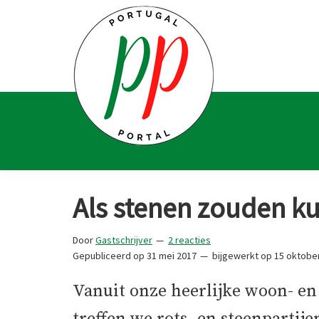
Spring
Door
Spring
Spring
naar
naar
naar
naar
de
de
de
de
hoofdnavigatie
hoofd
eerste
voettekst
inhoud
sidebar
Portugal
Voor
Portal
Portugalliefhebbers
Als stenen zouden k
en
-
Door
Gastschrijver
2 reacties
fanaten
Gepubliceerd op
31 mei 2017
bijgewerkt op
15 oktobe
Vanuit onze heerlijke woon- en