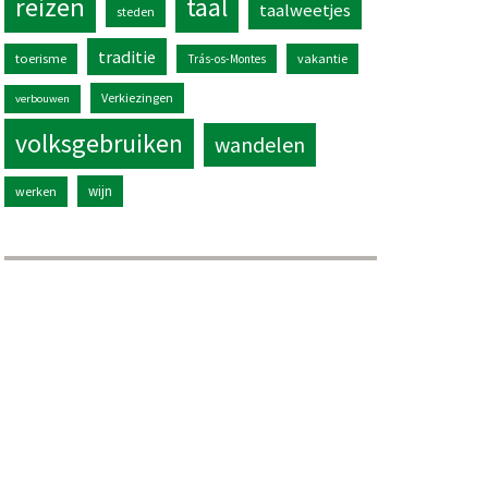
reizen
taal
taalweetjes
steden
traditie
toerisme
vakantie
Trás-os-Montes
Verkiezingen
verbouwen
volksgebruiken
wandelen
wijn
werken