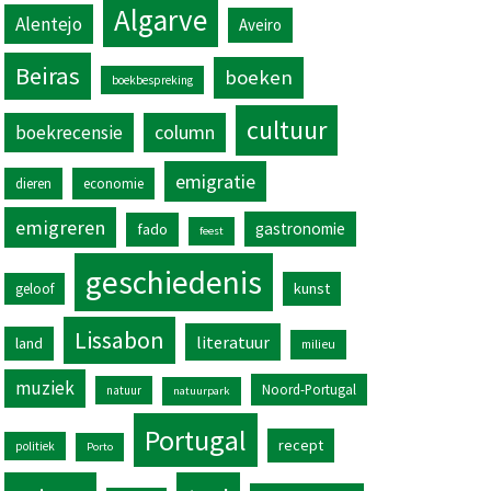
Algarve
Alentejo
Aveiro
Beiras
boeken
boekbespreking
cultuur
column
boekrecensie
emigratie
dieren
economie
emigreren
gastronomie
fado
feest
geschiedenis
kunst
geloof
Lissabon
literatuur
land
milieu
muziek
Noord-Portugal
natuur
natuurpark
Portugal
recept
politiek
Porto