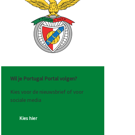
Wil je Portugal Portal volgen?
Kies voor de nieuwsbrief of voor
sociale media
Kies hier