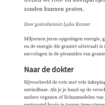
treffen we rots- en steenpartije
zouden kunnen praten.
Door gastcolumnist Lydus Kramer
Miljoenen jaren opgeslagen energie, g
en de energie die graniet uitstraalt is 
sarcofagen in de piramides van granie
Naar de dokter
Bijvoorbeeld de rots met vele inkepin
onvindbaar. Als je je hand op de versc
andere organen of lichaamsdelen van j
vertrouwd kruip je tussen twee stenen