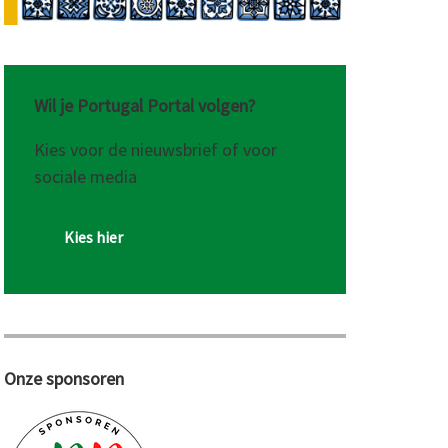
Wil je Portugal Portal volgen?
Kies voor de nieuwsbrief of voor
sociale media
Kies hier
Onze sponsoren