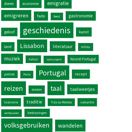
emigratie
dieren
economie
emigreren
gastronomie
fado
feest
geschiedenis
kunst
geloof
Lissabon
literatuur
land
milieu
muziek
Noord-Portugal
natuur
natuurpark
Portugal
recept
politiek
Porto
reizen
taal
taalweetjes
steden
traditie
toerisme
vakantie
Trás-os-Montes
Verkiezingen
verbouwen
volksgebruiken
wandelen