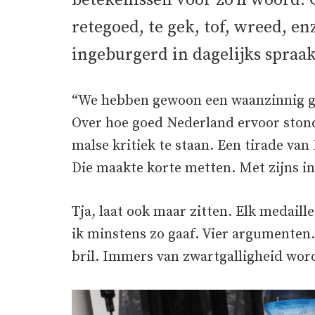
betekenissen voor zo’n woord. G
retegoed, te gek, tof, wreed, e
ingeburgerd in dagelijks spraa
“We hebben gewoon een waanzinnig gaa
Over hoe goed Nederland ervoor stond
malse kritiek te staan. Een tirade va
Die maakte korte metten. Met zijns 
Tja, laat ook maar zitten. Elk medaill
ik minstens zo gaaf. Vier argumenten
bril. Immers van zwartgalligheid word 