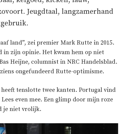
aaf, keigoed, kicken, lauw,
nzovoort. Jeugdtaal, langzamerhand
kgebruik.
f land”, zei premier Mark Rutte in 2015.
 in zijn opinie. Het kwam hem op niet
n Bas Heijne, columnist in NRC Handelsblad.
inziens ongefundeerd Rutte-optimisme.
e heeft tenslotte twee kanten. Portugal vind
. Lees even mee. Een glimp door mijn roze
je niet vrolijk.