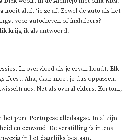
a Dick woont in de Alentejo met oma Rita.
a nooit sluit ‘ie ze af. Zowel de auto als het
ngst voor autodieven of insluipers?
k krijg ik als antwoord.
ssies. In overvloed als je ervan houdt. Elk
gstfeest. Aha, daar moet je dus oppassen.
wisseltrucs. Net als overal elders. Kortom,
 het pure Portugese alledaagse. In al zijn
heid en eenvoud. De verstilling is intens
anwezig in het dagelijks bestaan.