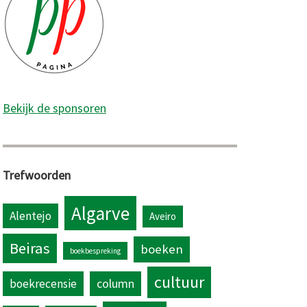
Bekijk de sponsoren
Trefwoorden
Algarve
Alentejo
Aveiro
Beiras
boeken
boekbespreking
cultuur
column
boekrecensie