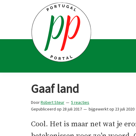
Spring
Door
Spring
Spring
naar
naar
naar
naar
de
de
de
de
hoofdnavigatie
hoofd
eerste
voettekst
inhoud
sidebar
Portugal
Voor
Portal
Portugalliefhebbers
Gaaf land
en
-
Door
Robert Steur
5 reacties
fanaten
Gepubliceerd op
28 juli 2017
bijgewerkt op
23 juli 2020
Cool. Het is maar net wat je ero