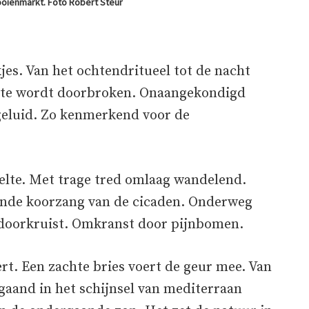
oienmarkt. Foto Robert Steur
jes. Van het ochtendritueel tot de nacht
tilte wordt doorbroken. Onaangekondigd
geluid. Zo kenmerkend voor de
lte. Met trage tred omlaag wandelend.
vende koorzang van de cicaden. Onderweg
 doorkruist. Omkranst door pijnbomen.
t. Een zachte bries voert de geur mee. Van
gaand in het schijnsel van mediterraan