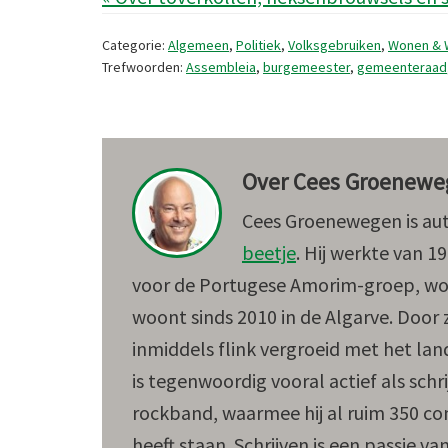
Categorie:
Algemeen
,
Politiek
,
Volksgebruiken
,
Wonen & 
Trefwoorden:
Assembleia
,
burgemeester
,
gemeenteraad
Over
Cees Groenewe
Cees Groenewegen is au
beetje
. Hij werkte van 1
voor de Portugese Amorim-groep, woo
woont sinds 2010 in de Algarve. Door z
inmiddels flink vergroeid met het lan
is tegenwoordig vooral actief als schri
rockband, waarmee hij al ruim 350 c
heeft staan. Schrijven is een passie va