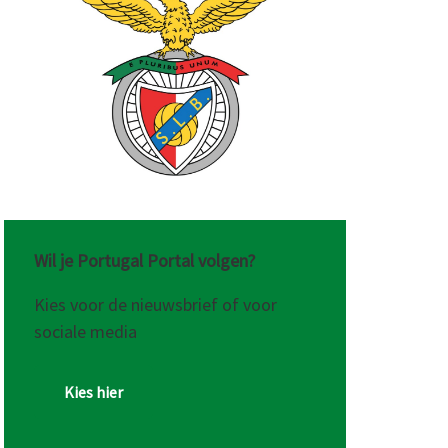
Wil je Portugal Portal volgen?
Kies voor de nieuwsbrief of voor
sociale media
Kies hier