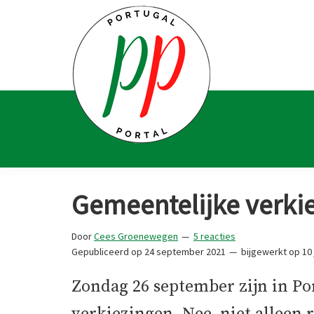
Spring
Door
Spring
Spring
naar
naar
naar
naar
de
de
de
de
hoofdnavigatie
hoofd
eerste
voettekst
inhoud
sidebar
Portugal
Voor
Portal
Portugalliefhebbers
Gemeentelijke verkie
en
-
Door
Cees Groenewegen
5 reacties
fanaten
Gepubliceerd op
24 september 2021
bijgewerkt op
10 
Zondag 26 september zijn in Po