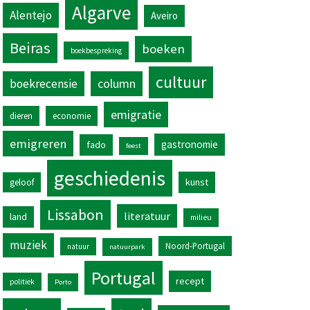
Algarve
Alentejo
Aveiro
Beiras
boeken
boekbespreking
cultuur
column
boekrecensie
emigratie
dieren
economie
emigreren
gastronomie
fado
feest
geschiedenis
kunst
geloof
Lissabon
literatuur
land
milieu
muziek
Noord-Portugal
natuur
natuurpark
Portugal
recept
politiek
Porto