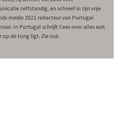
atie zelfstandig, en schreef in zijn vrije
 sinds medio 2021 redacteur van Portugal
naar. In Portugal schrijft Cees over alles wat
 op de tong ligt. Zie ook