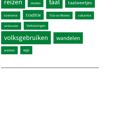
reizen
taal
taalweetjes
steden
traditie
toerisme
vakantie
Trás-os-Montes
Verkiezingen
verbouwen
volksgebruiken
wandelen
wijn
werken