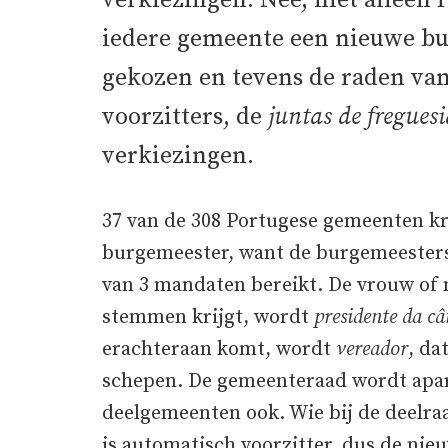
verkiezingen. Nee, niet alleen
iedere gemeente een nieuwe b
gekozen en tevens de raden va
voorzitters, de
juntas de freguesi
verkiezingen.
37 van de 308 Portugese gemeenten kr
burgemeester, want de burgemeester
van 3 mandaten bereikt. De vrouw of
stemmen krijgt, wordt
presidente da c
erachteraan komt, wordt
vereador
, da
schepen. De gemeenteraad wordt apar
deelgemeenten ook. Wie bij de deelra
is automatisch voorzitter, dus de ni