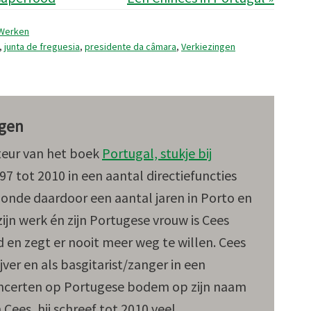
Werken
,
junta de freguesia
,
presidente da câmara
,
Verkiezingen
gen
teur van het boek
Portugal, stukje bij
997 tot 2010 in een aantal directiefuncties
nde daardoor een aantal jaren in Porto en
ijn werk én zijn Portugese vrouw is Cees
d en zegt er nooit meer weg te willen. Cees
jver en als basgitarist/zanger in een
oncerten op Portugese bodem op zijn naam
n Cees, hij schreef tot 2010 veel