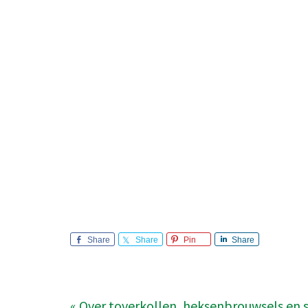
Share
Share
Pin
Share
« Over toverkollen, heksenbrouwsels en