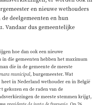
 raadsverkiezingen, er worden ook in
urgemeester en nieuwe wethouders
n de deelgemeenten en hun
a
. Vandaar dus gemeentelijke
ijgen hoe dan ook een nieuwe
s in die gemeenten hebben het maximum
 man die in de gemeente de meeste
âmara municipal
, burgemeester. Wat
t heet in Nederland wethouder en in België
t gekozen en de raden van de
adsverkiezingen de meeste stemmen krijgt,
euwe
presidente da junta de freguesia
. Op 26