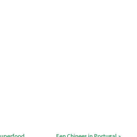
 superfood
Een Chinees in Portugal »