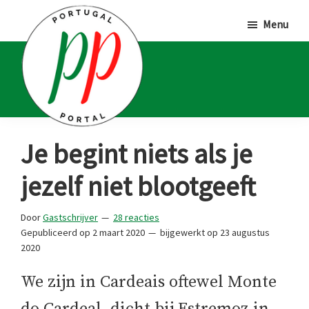
Door
Spring
Spring
Menu
naar
naar
naar
de
de
de
hoofd
eerste
voettekst
inhoud
sidebar
Portugal
Voor
Je begint niets als je
Portal
Portugalliefhebbers
jezelf niet blootgeeft
en
-
Door
Gastschrijver
28 reacties
fanaten
Gepubliceerd op
2 maart 2020
bijgewerkt op
23 augustus
2020
We zijn in Cardeais oftewel Monte