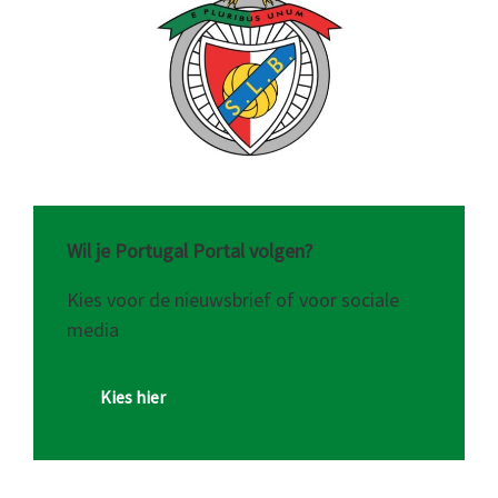
Wil je Portugal Portal volgen?
Kies voor de nieuwsbrief of voor sociale
media
Kies hier