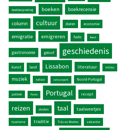
boeken
boekrecensie
boekbespreking
cultuur
column
dieren
economie
emigratie
emigreren
fado
feest
geschiedenis
gastronomie
geloof
Lissabon
literatuur
kunst
land
milieu
muziek
Noord-Portugal
natuur
natuurpark
Portugal
recept
politiek
Porto
reizen
taal
taalweetjes
steden
traditie
toerisme
vakantie
Trás-os-Montes