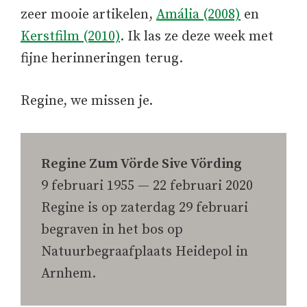
zeer mooie artikelen,
Amália (2008)
en
Kerstfilm (2010)
. Ik las ze deze week met
fijne herinneringen terug.
Regine, we missen je.
Regine Zum Vörde Sive Vörding
9 februari 1955 — 22 februari 2020
Regine is op zaterdag 29 februari
begraven in het bos op
Natuurbegraafplaats Heidepol in
Arnhem.