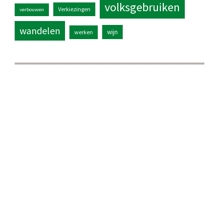
volksgebruiken
Verkiezingen
verbouwen
wandelen
wijn
werken