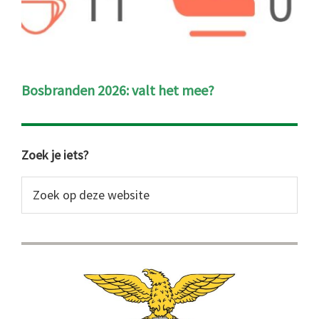
Bosbranden 2026: valt het mee?
Primaire
Zoek je iets?
Sidebar
Zoek
op
deze
website