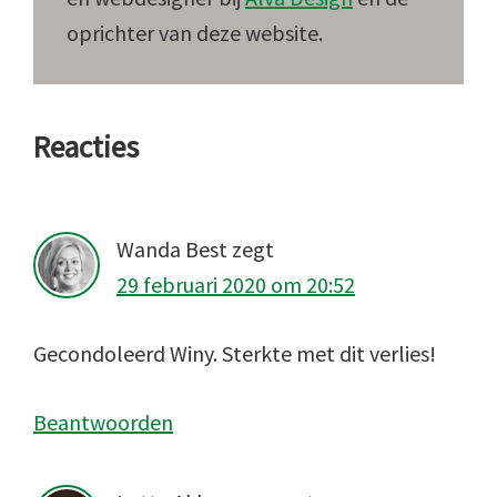
oprichter van deze website.
Lees
Reacties
Interacties
Wanda Best
zegt
29 februari 2020 om 20:52
Gecondoleerd Winy. Sterkte met dit verlies!
Beantwoorden