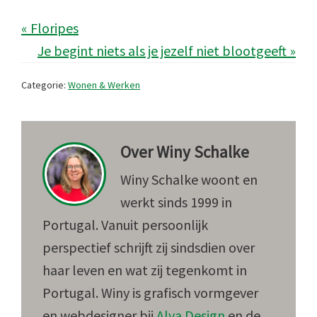
« Floripes
Je begint niets als je jezelf niet blootgeeft »
Categorie:
Wonen & Werken
Over
Winy Schalke
Winy Schalke woont en
werkt sinds 1999 in
Portugal. Vanuit persoonlijk
perspectief schrijft zij sindsdien over
haar leven en wat zij tegenkomt in
Portugal. Winy is grafisch vormgever
en webdesigner bij
Alva Design
en de