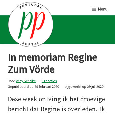
Door
Spring
Spring
Menu
naar
naar
naar
de
de
de
hoofd
eerste
voettekst
inhoud
sidebar
Portugal
Voor
In memoriam Regine
Portal
Portugalliefhebbers
Zum Vörde
en
-
Door
Winy Schalke
8 reacties
fanaten
Gepubliceerd op
29 februari 2020
bijgewerkt op
29 juli 2020
Deze week ontving ik het droevige
bericht dat Regine is overleden. Ik