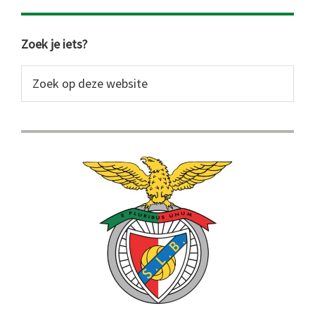
Primaire
Zoek je iets?
Sidebar
Zoek
op
deze
website