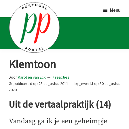
Door
Spring
Spring
Menu
naar
naar
naar
de
de
de
hoofd
eerste
voettekst
inhoud
sidebar
Portugal
Voor
Klemtoon
Portal
Portugalliefhebbers
en
Door
Karolien van Eck
7 reacties
Gepubliceerd op
25 augustus 2011
bijgewerkt op
30 augustus
-
2020
fanaten
Uit de vertaalpraktijk (14)
Vandaag ga ik je een geheimpje