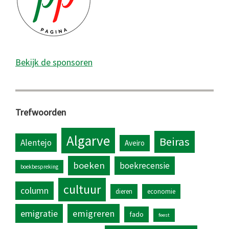
Bekijk de sponsoren
Trefwoorden
Algarve
Beiras
Alentejo
Aveiro
boeken
boekrecensie
boekbespreking
cultuur
column
dieren
economie
emigratie
emigreren
fado
feest