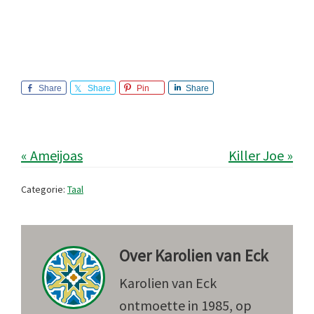
Share
Share
Pin
Share
« Ameijoas
Killer Joe »
Categorie:
Taal
Over
Karolien van Eck
Karolien van Eck
ontmoette in 1985, op