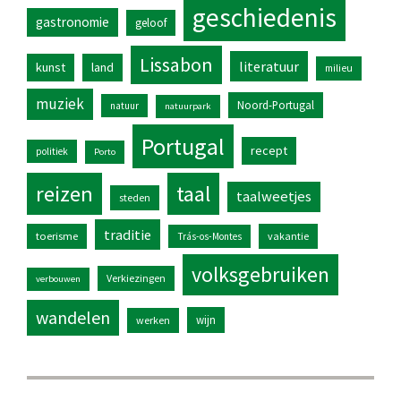
geschiedenis
gastronomie
geloof
Lissabon
literatuur
kunst
land
milieu
muziek
Noord-Portugal
natuur
natuurpark
Portugal
recept
politiek
Porto
reizen
taal
taalweetjes
steden
traditie
toerisme
vakantie
Trás-os-Montes
volksgebruiken
Verkiezingen
verbouwen
wandelen
wijn
werken