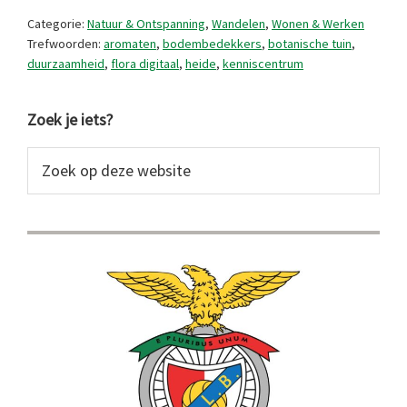
in
Categorie:
Natuur & Ontspanning
,
Wandelen
,
Wonen & Werken
Vila
Trefwoorden:
aromaten
,
bodembedekkers
,
botanische tuin
,
duurzaamheid
,
flora digitaal
,
heide
,
kenniscentrum
Real
Primaire
Zoek je iets?
Sidebar
Zoek
op
deze
website