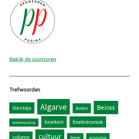
Bekijk de sponsoren
Trefwoorden
Algarve
Beiras
Alentejo
Aveiro
boeken
boekrecensie
boekbespreking
cultuur
column
dieren
economie