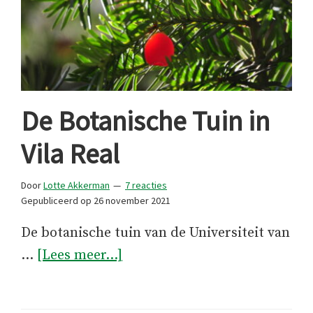
De Botanische Tuin in
Vila Real
Door
Lotte Akkerman
7 reacties
Gepubliceerd op
26 november 2021
De botanische tuin van de Universiteit van
overDe
…
[Lees meer...]
Botanische
Tuin