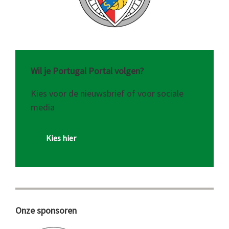
Wil je Portugal Portal volgen?
Kies voor de nieuwsbrief of voor sociale
media
Kies hier
Onze sponsoren