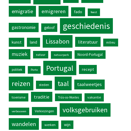
emigratie
emigreren
fado
feest
geschiedenis
gastronomie
geloof
Lissabon
literatuur
kunst
land
milieu
muziek
Noord-Portugal
natuur
natuurpark
Portugal
recept
politiek
Porto
reizen
taal
taalweetjes
steden
traditie
toerisme
vakantie
Trás-os-Montes
volksgebruiken
Verkiezingen
verbouwen
wandelen
wijn
werken