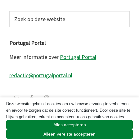
Zoek
op
deze
website
Portugal Portal
Meer informatie over
Portugal Portal
redactie@portugalportal.nl
Deze website gebruikt cookies om uw browse-ervaring te verbeteren
en ervoor te zorgen dat de site correct functioneert. Door deze site te
blijven gebruiken, erkent en accepteert u ons gebruik van cookies.
Alles accepteren
Alleen vereiste accepteren
© 2026 Copyright Portugal Portal 2023