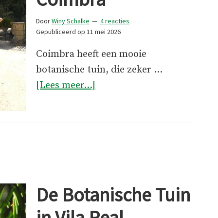
Door
Winy Schalke
4 reacties
Gepubliceerd op
11 mei 2026
Coimbra heeft een mooie
botanische tuin, die zeker …
overBotanische
[Lees meer...]
Tuin
Coimbra
De Botanische Tuin
in Vila Real