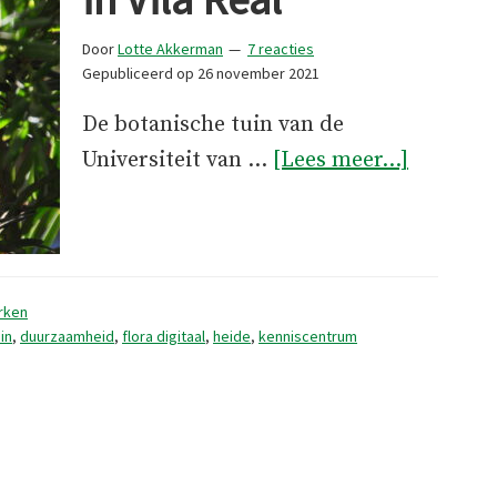
Door
Lotte Akkerman
7 reacties
Gepubliceerd op
26 november 2021
De botanische tuin van de
overDe
Universiteit van …
[Lees meer...]
Botanisc
Tuin
in
Vila
rken
Real
in
,
duurzaamheid
,
flora digitaal
,
heide
,
kenniscentrum