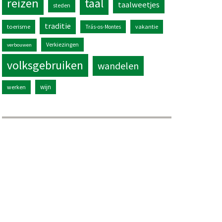
reizen
taal
taalweetjes
steden
traditie
toerisme
vakantie
Trás-os-Montes
Verkiezingen
verbouwen
volksgebruiken
wandelen
wijn
werken