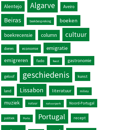
Algarve
Alentejo
Aveiro
Beiras
boeken
boekbespreking
cultuur
column
boekrecensie
emigratie
dieren
economie
emigreren
gastronomie
fado
feest
geschiedenis
kunst
geloof
Lissabon
literatuur
land
milieu
muziek
Noord-Portugal
natuur
natuurpark
Portugal
recept
politiek
Porto