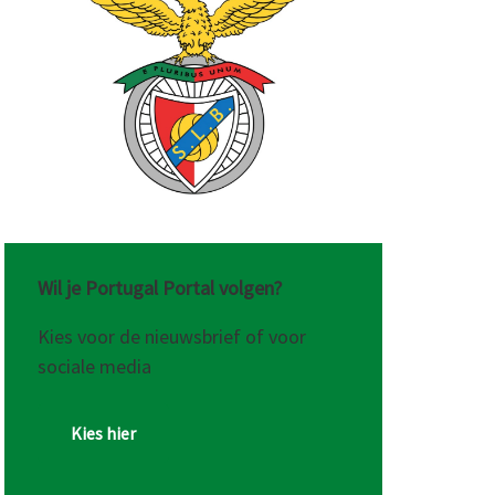
Wil je Portugal Portal volgen?
Kies voor de nieuwsbrief of voor
sociale media
Kies hier