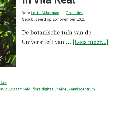
Door
Lotte Akkerman
7 reacties
Gepubliceerd op
26 november 2021
De botanische tuin van de
overDe
Universiteit van …
[Lees meer...]
Botanisc
Tuin
in
Vila
rken
Real
in
,
duurzaamheid
,
flora digitaal
,
heide
,
kenniscentrum