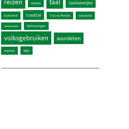
reizen
taal
taalweetjes
steden
traditie
toerisme
vakantie
Trás-os-Montes
Verkiezingen
verbouwen
volksgebruiken
wandelen
wijn
werken