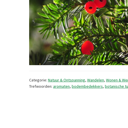
Categorie:
Natuur & Ontspanning
,
Wandelen
,
Wonen & We
Trefwoorden:
aromaten
,
bodembedekkers
,
botanische tu