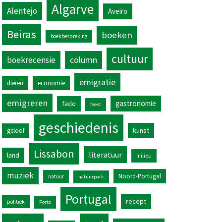
Algarve
Alentejo
Aveiro
Beiras
boeken
boekbespreking
cultuur
column
boekrecensie
emigratie
dieren
economie
emigreren
gastronomie
fado
feest
geschiedenis
kunst
geloof
Lissabon
literatuur
land
milieu
muziek
Noord-Portugal
natuur
natuurpark
Portugal
recept
politiek
Porto