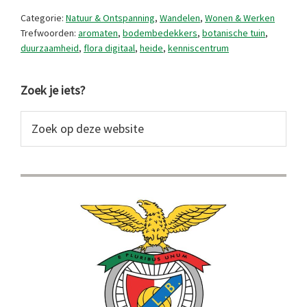
in
Categorie:
Natuur & Ontspanning
,
Wandelen
,
Wonen & Werken
Vila
Trefwoorden:
aromaten
,
bodembedekkers
,
botanische tuin
,
duurzaamheid
,
flora digitaal
,
heide
,
kenniscentrum
Real
Primaire
Zoek je iets?
Sidebar
Zoek
op
deze
website