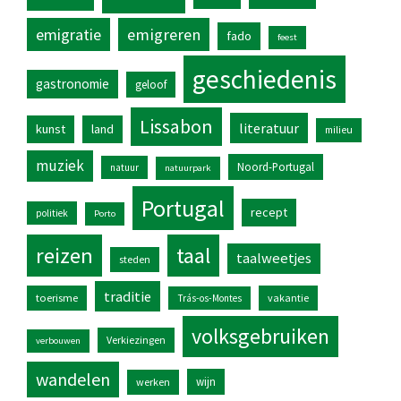
emigratie
emigreren
fado
feest
geschiedenis
gastronomie
geloof
Lissabon
literatuur
kunst
land
milieu
muziek
Noord-Portugal
natuur
natuurpark
Portugal
recept
politiek
Porto
reizen
taal
taalweetjes
steden
traditie
toerisme
vakantie
Trás-os-Montes
volksgebruiken
Verkiezingen
verbouwen
wandelen
wijn
werken