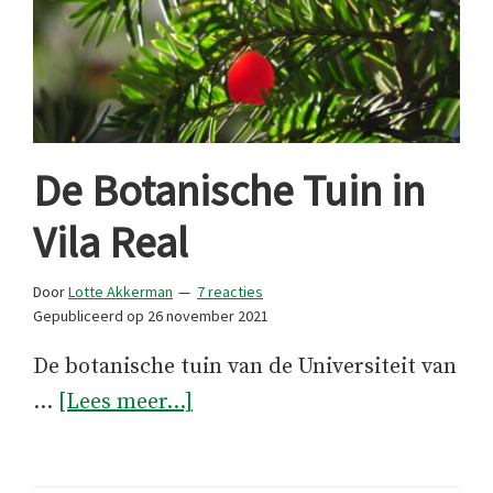
De Botanische Tuin in
Vila Real
Door
Lotte Akkerman
7 reacties
Gepubliceerd op
26 november 2021
De botanische tuin van de Universiteit van
overDe
…
[Lees meer...]
Botanische
Tuin