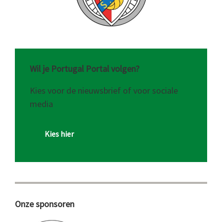
Wil je Portugal Portal volgen?
Kies voor de nieuwsbrief of voor sociale
media
Kies hier
Onze sponsoren