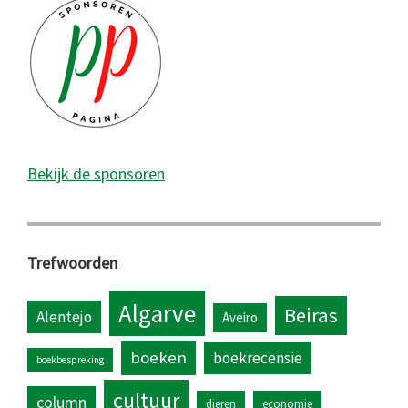
Bekijk de sponsoren
Trefwoorden
Algarve
Beiras
Alentejo
Aveiro
boeken
boekrecensie
boekbespreking
cultuur
column
dieren
economie