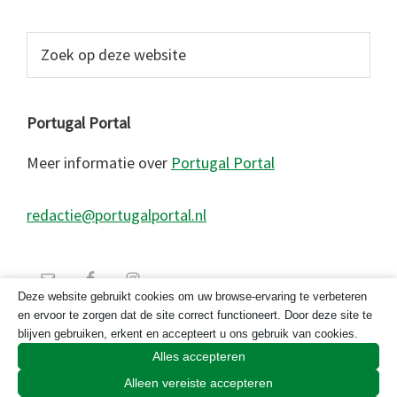
Zoek
op
deze
website
Portugal Portal
Meer informatie over
Portugal Portal
redactie@portugalportal.nl
Deze website gebruikt cookies om uw browse-ervaring te verbeteren
en ervoor te zorgen dat de site correct functioneert. Door deze site te
blijven gebruiken, erkent en accepteert u ons gebruik van cookies.
Alles accepteren
Alleen vereiste accepteren
© 2026 Copyright Portugal Portal 2023