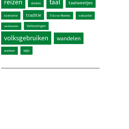
reizen
taal
taalweetjes
steden
traditie
toerisme
vakantie
Trás-os-Montes
Verkiezingen
verbouwen
volksgebruiken
wandelen
wijn
werken