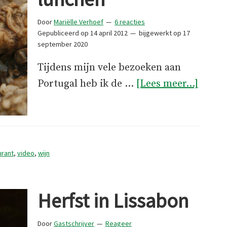
Door
Mariëlle Verhoef
6 reacties
Gepubliceerd op
14 april 2012
bijgewerkt op
17
september 2020
Tijdens mijn vele bezoeken aan
overA
Portugal heb ik de …
[Lees meer...]
lunch
urant
,
video
,
wijn
Herfst in Lissabon
Door
Gastschrijver
Reageer