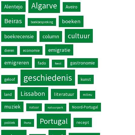
Algarve
Alentejo
Aveiro
Beiras
boeken
boekbespreking
cultuur
column
boekrecensie
emigratie
dieren
economie
emigreren
gastronomie
fado
feest
geschiedenis
kunst
geloof
Lissabon
literatuur
land
milieu
muziek
Noord-Portugal
natuur
natuurpark
Portugal
recept
politiek
Porto