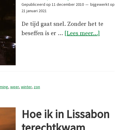
Gepubliceerd op
11 december 2010
bijgewerkt op
21 januari 2021
De tijd gaat snel. Zonder het te
overHerfst
beseffen is er …
[Lees meer...]
in
Lissabon
ming
,
weer
,
winter
,
zon
Hoe ik in Lissabon
terechtkwam