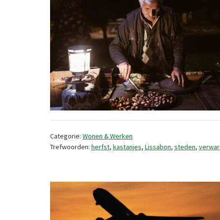
Categorie:
Wonen & Werken
Trefwoorden:
herfst
,
kastanjes
,
Lissabon
,
steden
,
verwar