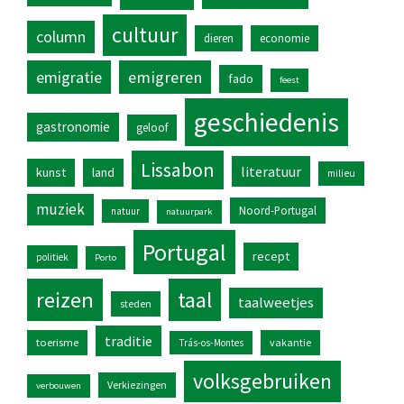
cultuur
column
dieren
economie
emigratie
emigreren
fado
feest
geschiedenis
gastronomie
geloof
Lissabon
literatuur
kunst
land
milieu
muziek
Noord-Portugal
natuur
natuurpark
Portugal
recept
politiek
Porto
reizen
taal
taalweetjes
steden
traditie
toerisme
vakantie
Trás-os-Montes
volksgebruiken
Verkiezingen
verbouwen