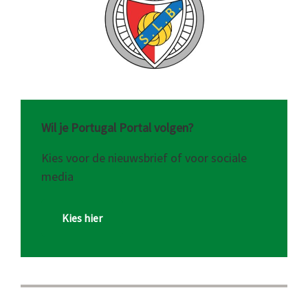
Wil je Portugal Portal volgen?
Kies voor de nieuwsbrief of voor sociale
media
Kies hier