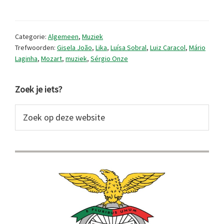
muziekreleases
(2026/6)
Categorie:
Algemeen
,
Muziek
Trefwoorden:
Gisela João
,
Lika
,
Luísa Sobral
,
Luiz Caracol
,
Mário
Laginha
,
Mozart
,
muziek
,
Sérgio Onze
Primaire
Zoek je iets?
Sidebar
Zoek
op
deze
website