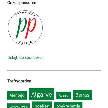
Onze sponsoren
Bekijk de sponsoren
Trefwoorden
Algarve
Beiras
Alentejo
Aveiro
boeken
boekrecensie
boekbespreking