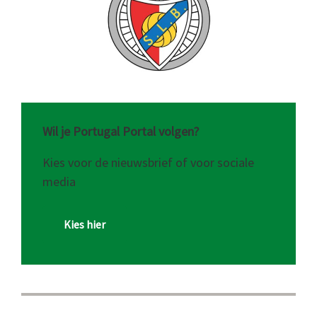
Wil je Portugal Portal volgen?
Kies voor de nieuwsbrief of voor sociale
media
Kies hier