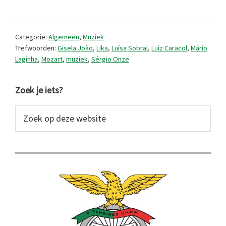
muziekreleases
(2026/6)
Categorie:
Algemeen
,
Muziek
Trefwoorden:
Gisela João
,
Lika
,
Luísa Sobral
,
Luiz Caracol
,
Mário
Laginha
,
Mozart
,
muziek
,
Sérgio Onze
Primaire
Zoek je iets?
Sidebar
Zoek
op
deze
website