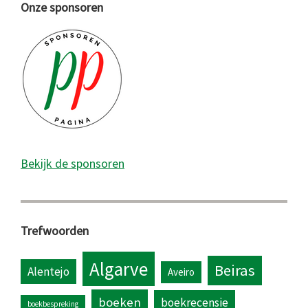
Onze sponsoren
Bekijk de sponsoren
Trefwoorden
Algarve
Beiras
Alentejo
Aveiro
boeken
boekrecensie
boekbespreking