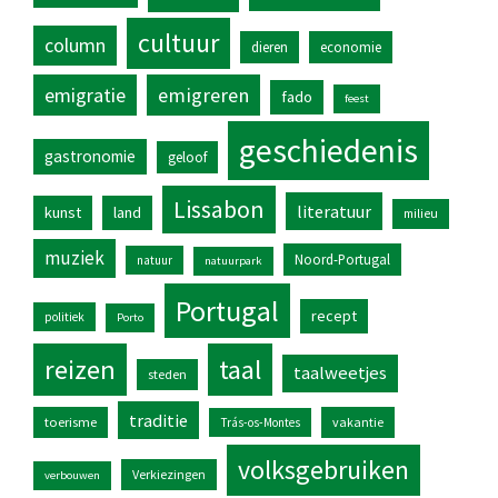
cultuur
column
dieren
economie
emigratie
emigreren
fado
feest
geschiedenis
gastronomie
geloof
Lissabon
literatuur
kunst
land
milieu
muziek
Noord-Portugal
natuur
natuurpark
Portugal
recept
politiek
Porto
reizen
taal
taalweetjes
steden
traditie
toerisme
vakantie
Trás-os-Montes
volksgebruiken
Verkiezingen
verbouwen