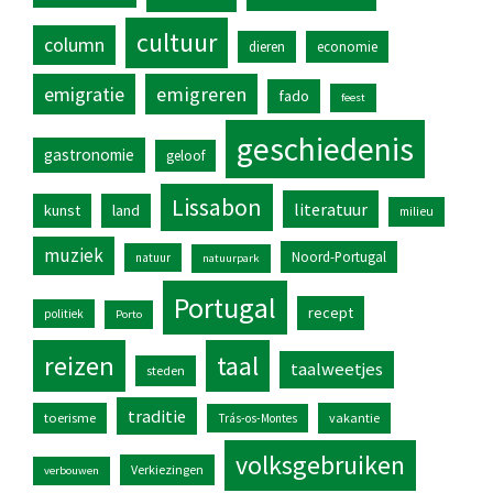
cultuur
column
dieren
economie
emigratie
emigreren
fado
feest
geschiedenis
gastronomie
geloof
Lissabon
literatuur
kunst
land
milieu
muziek
Noord-Portugal
natuur
natuurpark
Portugal
recept
politiek
Porto
reizen
taal
taalweetjes
steden
traditie
toerisme
vakantie
Trás-os-Montes
volksgebruiken
Verkiezingen
verbouwen