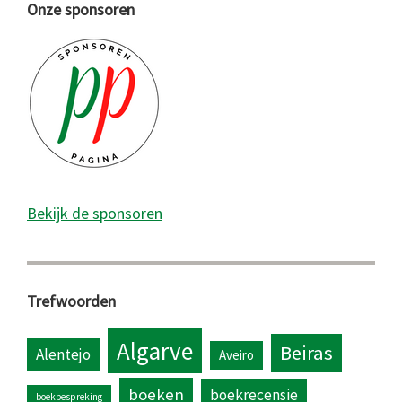
Onze sponsoren
Bekijk de sponsoren
Trefwoorden
Algarve
Beiras
Alentejo
Aveiro
boeken
boekrecensie
boekbespreking