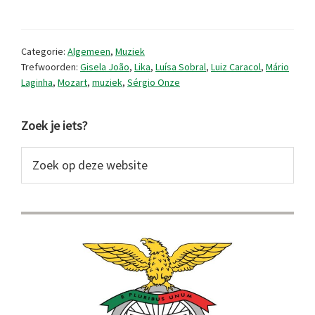
muziekreleases
(2026/6)
Categorie:
Algemeen
,
Muziek
Trefwoorden:
Gisela João
,
Lika
,
Luísa Sobral
,
Luiz Caracol
,
Mário
Laginha
,
Mozart
,
muziek
,
Sérgio Onze
Primaire
Zoek je iets?
Sidebar
Zoek
op
deze
website