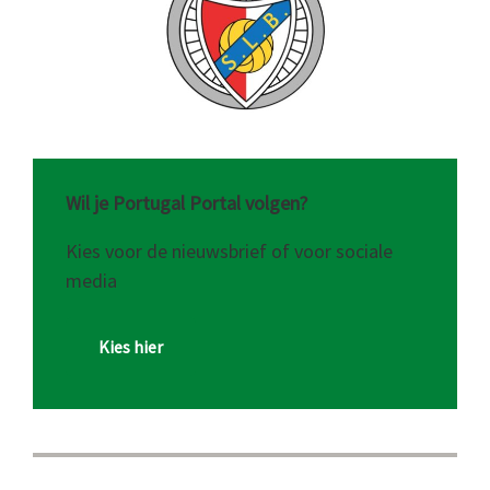
Wil je Portugal Portal volgen?
Kies voor de nieuwsbrief of voor sociale
media
Kies hier