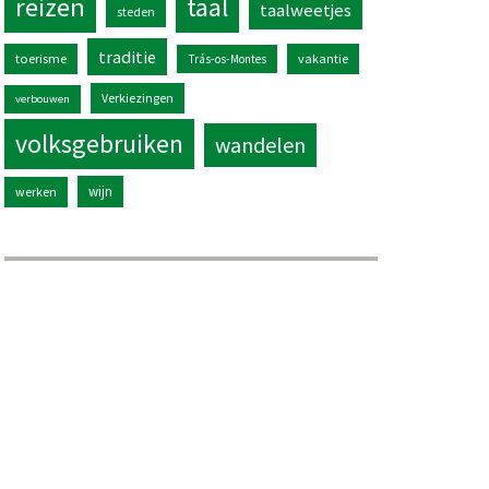
reizen
taal
taalweetjes
steden
traditie
toerisme
vakantie
Trás-os-Montes
Verkiezingen
verbouwen
volksgebruiken
wandelen
wijn
werken