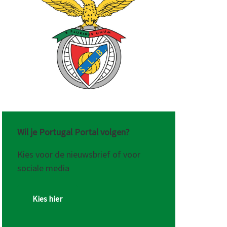
Wil je Portugal Portal volgen?
Kies voor de nieuwsbrief of voor
sociale media
Kies hier