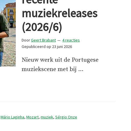
muziekreleases
(2026/6)
Door
Geert Brabant
4 reacties
Gepubliceerd op
23 juni 2026
Nieuw werk uit de Portugese
muziekscene met bij …
,
Mário Laginha
,
Mozart
,
muziek
,
Sérgio Onze