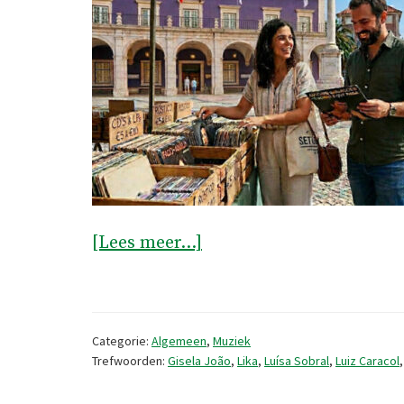
overInteressante
[Lees meer...]
recente
muziekreleases
(2026/6)
Categorie:
Algemeen
,
Muziek
Trefwoorden:
Gisela João
,
Lika
,
Luísa Sobral
,
Luiz Caracol