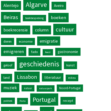
Algarve
Alentejo
Aveiro
Beiras
boeken
boekbespreking
cultuur
column
boekrecensie
emigratie
dieren
economie
emigreren
gastronomie
fado
feest
geschiedenis
kunst
geloof
Lissabon
literatuur
land
milieu
muziek
Noord-Portugal
natuur
natuurpark
Portugal
recept
politiek
Porto