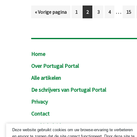
Interim
…
Ga
Pagina
Pagina
Pagina
Pagina
Pagi
«
Vorige pagina
1
2
3
4
15
pagina's
naar
zijn
weggela
Footer
Home
Over Portugal Portal
Alle artikelen
De schrijvers van Portugal Portal
Privacy
Contact
Cookiebeleid
Deze website gebruikt cookies om uw browse-ervaring te verbeteren
en ervoor te zorgen dat de site correct functioneert. Door deze site te