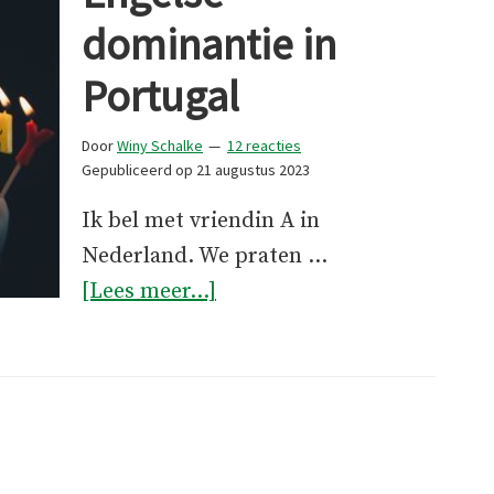
dominantie in
Portugal
Door
Winy Schalke
12 reacties
Gepubliceerd op
21 augustus 2023
Ik bel met vriendin A in
Nederland. We praten …
overEngelse
[Lees meer...]
dominantie
in
Portugal