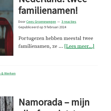
familienamen!
Door
Cees Groenewegen
3 reacties
Gepubliceerd op
9 februari 2024
Portugezen hebben meestal twee
overNu
familienamen, ze …
[Lees meer...]
ook
in
Nederl
 & Werken
twee
famili
Namorada – mijn