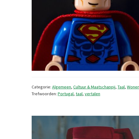
Categorie:
Algemeen
,
Cultuur & Maatschappij
,
Taal
,
Wonen
Trefwoorden:
Portugal
,
taal
,
vertalen