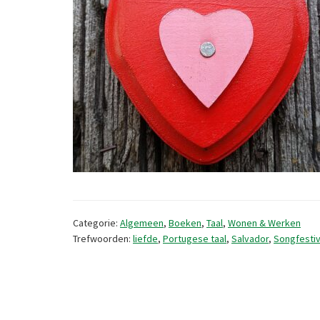
Categorie:
Algemeen
,
Boeken
,
Taal
,
Wonen & Werken
Trefwoorden:
liefde
,
Portugese taal
,
Salvador
,
Songfestiv