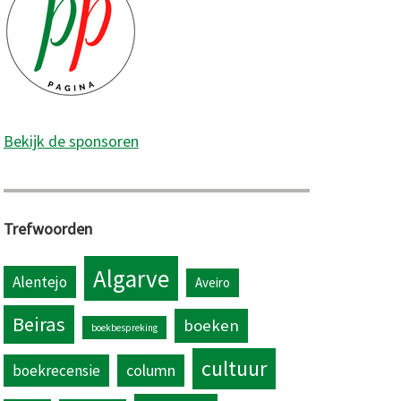
Bekijk de sponsoren
amorada
Trefwoorden
vorietste
Algarve
Alentejo
Aveiro
ese
Beiras
boeken
boekbespreking
cultuur
column
boekrecensie