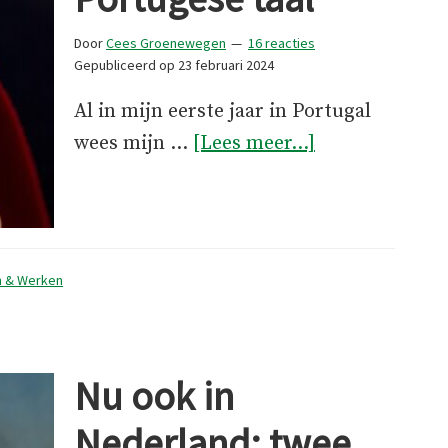
Door
Cees Groenewegen
16 reacties
Gepubliceerd op
23 februari 2024
Al in mijn eerste jaar in Portugal
overSeksisme
wees mijn …
[Lees meer...]
in
de
Portugese
taal
 & Werken
Nu ook in
Nederland: twee