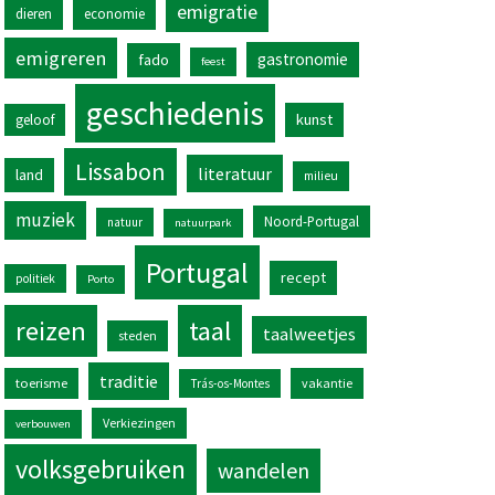
emigratie
dieren
economie
emigreren
gastronomie
fado
feest
geschiedenis
kunst
geloof
Lissabon
literatuur
land
milieu
muziek
Noord-Portugal
natuur
natuurpark
Portugal
recept
politiek
Porto
reizen
taal
taalweetjes
steden
traditie
toerisme
vakantie
Trás-os-Montes
Verkiezingen
verbouwen
volksgebruiken
wandelen