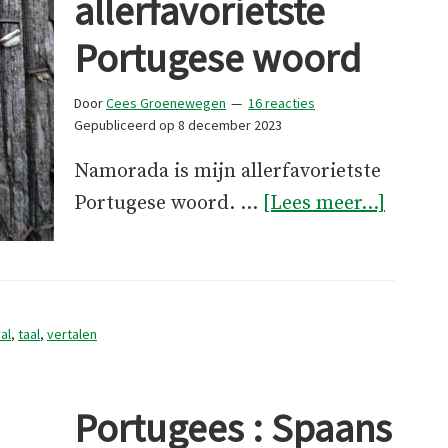
allerfavorietste
Portugese woord
Door
Cees Groenewegen
16 reacties
Gepubliceerd op
8 december 2023
Namorada is mijn allerfavorietste
overN
Portugese woord. …
[Lees meer...]
–
mijn
allerfa
Portug
al
,
taal
,
vertalen
woord
Portugees : Spaans