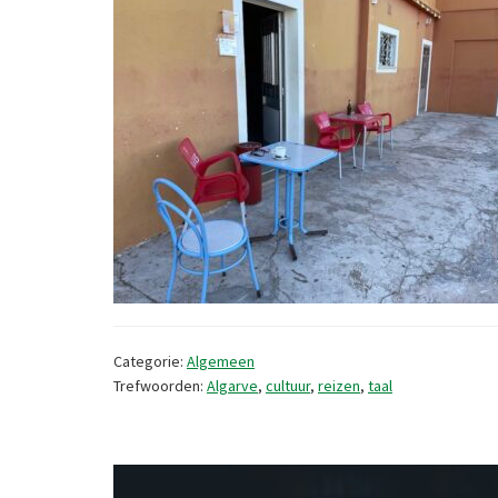
Categorie:
Algemeen
Trefwoorden:
Algarve
,
cultuur
,
reizen
,
taal