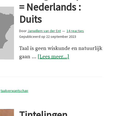
= Nederlands :
Duits
Door
Janwillem van der Ent
14 reacties
Gepubliceerd op
22 september 2023
Taal is geen wiskunde en natuurlijk
overPortugees
gaan …
[Lees meer...]
:
Spaans
=
Nederlands
,
taalverwantschap
:
Duits
Tintelingen