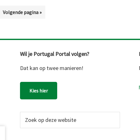
na
Ga
Volgende pagina »
naar
ten
Wil je Portugal Portal volgen?
Dat kan op twee manieren!
Kies hier
Zoek
op
deze