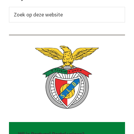
Primaire
Sidebar
Zoek
op
deze
website