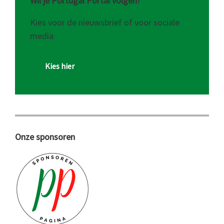
Wil je Portugal Portal volgen?
Kies voor de nieuwsbrief of voor sociale
media
Kies hier
Onze sponsoren