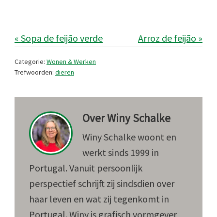
« Sopa de feijão verde
Arroz de feijão »
Categorie:
Wonen & Werken
Trefwoorden:
dieren
Over
Winy Schalke
Winy Schalke woont en
werkt sinds 1999 in
Portugal. Vanuit persoonlijk
perspectief schrijft zij sindsdien over
haar leven en wat zij tegenkomt in
Portugal. Winy is grafisch vormgever