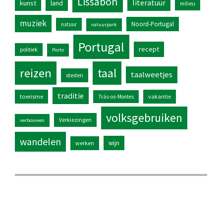
Lissabon
literatuur
kunst
land
milieu
muziek
Noord-Portugal
natuur
natuurpark
Portugal
recept
politiek
Porto
reizen
taal
taalweetjes
steden
traditie
toerisme
vakantie
Trás-os-Montes
volksgebruiken
Verkiezingen
verbouwen
wandelen
wijn
werken