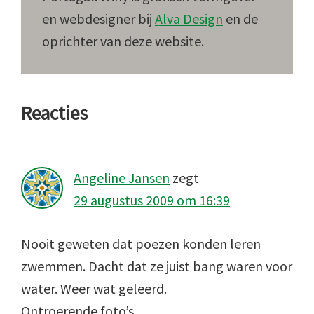
en webdesigner bij
Alva Design
en de
oprichter van deze website.
Lees
Reacties
Interacties
Angeline Jansen
zegt
29 augustus 2009 om 16:39
Nooit geweten dat poezen konden leren
zwemmen. Dacht dat ze juist bang waren voor
water. Weer wat geleerd.
Ontroerende foto’s.