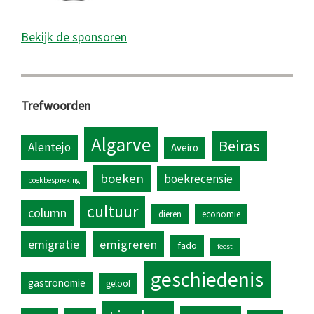
Bekijk de sponsoren
Trefwoorden
Algarve
Beiras
Alentejo
Aveiro
boeken
boekrecensie
boekbespreking
cultuur
column
dieren
economie
emigratie
emigreren
fado
feest
geschiedenis
gastronomie
geloof