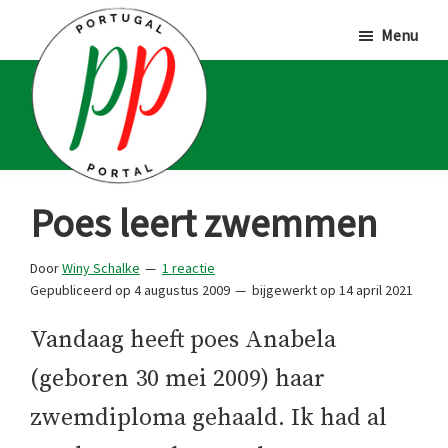
Door
Spring
Spring
Menu
naar
naar
naar
de
de
de
hoofd
eerste
voettekst
inhoud
sidebar
Portugal
Voor
Poes leert zwemmen
Portal
Portugalliefhebbers
en
Door
Winy Schalke
1 reactie
Gepubliceerd op
4 augustus 2009
bijgewerkt op
14 april 2021
-
fanaten
Vandaag heeft poes Anabela
(geboren 30 mei 2009) haar
zwemdiploma gehaald. Ik had al