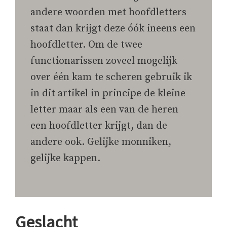
andere woorden met hoofdletters
staat dan krijgt deze óók ineens een
hoofdletter. Om de twee
functionarissen zoveel mogelijk
over één kam te scheren gebruik ik
in dit artikel in principe de kleine
letter maar als een van de heren
een hoofdletter krijgt, dan de
andere ook. Gelijke monniken,
gelijke kappen.
Geslacht