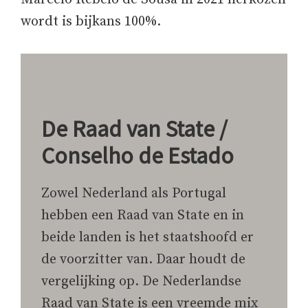
wordt is bijkans 100%.
De Raad van State /
Conselho de Estado
Zowel Nederland als Portugal
hebben een Raad van State en in
beide landen is het staatshoofd er
de voorzitter van. Daar houdt de
vergelijking op. De Nederlandse
Raad van State is een vreemde mix