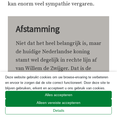
kan enorm veel sympathie vergaren.
Afstamming
Niet dat het heel belangrijk is, maar
de huidige Nederlandse koning
stamt wel degelijk in rechte lijn af
van Willem de Zwijger. Dat is de
Willem van Oranje die zich in de
Deze website gebruikt cookies om uw browse-ervaring te verbeteren
en ervoor te zorgen dat de site correct functioneert. Door deze site te
zestiende eeuw met de Spaanse
blijven gebruiken, erkent en accepteert u ons gebruik van cookies.
Nederlanden tegen de Spanjolen
Alles accepteren
keerde. Die rechte lijn volgt echter
Alleen vereiste accepteren
niet steeds de erfstadhouders. Er
Details