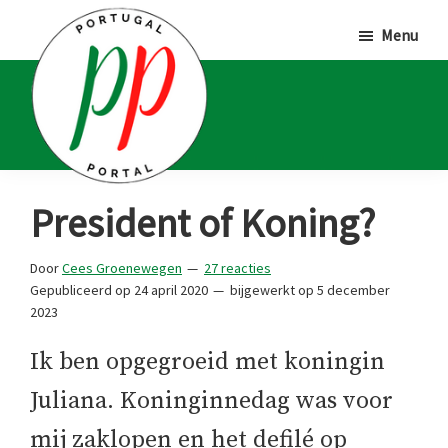
Door
Spring
Spring
Menu
naar
naar
naar
de
de
de
hoofd
eerste
voettekst
inhoud
sidebar
Portugal
Voor
President of Koning?
Portal
Portugalliefhebbers
en
Door
Cees Groenewegen
27 reacties
Gepubliceerd op
24 april 2020
bijgewerkt op
5 december
-
2023
fanaten
Ik ben opgegroeid met koningin
Juliana. Koninginnedag was voor
mij zaklopen en het defilé op