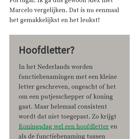
Portugal. Ik ga dus gewoon Alex met
Marcelo vergelijken. Dat is nu eenmaal
het gemakkelijkst en het leukst!
Hoofdletter?
In het Nederlands worden
functiebenamingen met een kleine
letter geschreven, ongeacht of het
om een putjesschepper of koning
gaat. Maar helemaal consistent
wordt dat niet toegepast. Zo krijgt
Koningsdag wel een hoofdletter
en
als de functiebenaming tussen