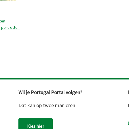
een
boekbespre
ken
 portretten
Wil je Portugal Portal volgen?
Dat kan op twee manieren!
Kies hier