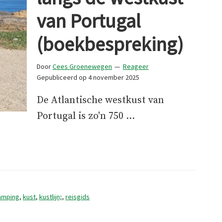
van Portugal
(boekbespreking)
Door
Cees Groenewegen
Reageer
Gepubliceerd op
4 november 2025
De Atlantische westkust van
Portugal is zo'n 750 …
amping
,
kust
,
kustlijn;
,
reisgids