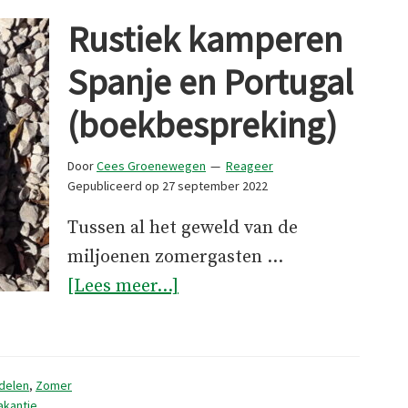
Rustiek kamperen
Spanje en Portugal
(boekbespreking)
Door
Cees Groenewegen
Reageer
Gepubliceerd op
27 september 2022
Tussen al het geweld van de
miljoenen zomergasten …
overRustiek
[Lees meer...]
kamperen
Spanje
en
delen
,
Zomer
Portugal
akantie