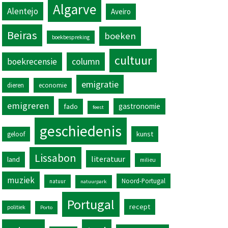
Algarve
Alentejo
Aveiro
Beiras
boeken
boekbespreking
cultuur
column
boekrecensie
emigratie
dieren
economie
emigreren
gastronomie
fado
feest
geschiedenis
kunst
geloof
Lissabon
literatuur
land
milieu
muziek
Noord-Portugal
natuur
natuurpark
Portugal
recept
politiek
Porto