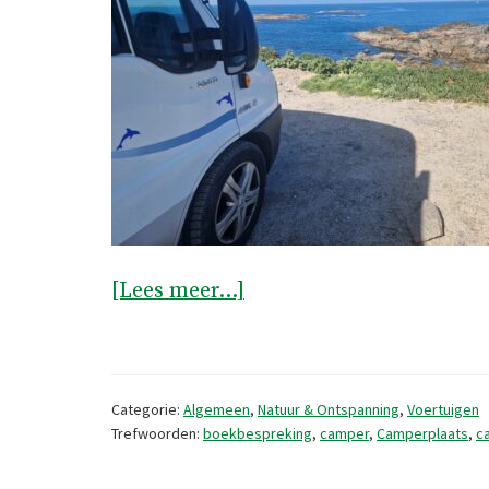
overMet
[Lees meer...]
de
camper
langs
Categorie:
Algemeen
,
Natuur & Ontspanning
,
Voertuigen
de
Trefwoorden:
boekbespreking
,
camper
,
Camperplaats
,
c
westkust