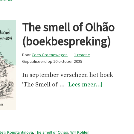
(boekbespreking)
The smell of Olhão
(boekbespreking)
Door
Cees Groenewegen
1 reactie
Gepubliceerd op
10 oktober 2025
In september verscheen het boek
overThe
'The Smell of …
[Lees meer...]
smell
of
Olhão
(boekbespr
Nelli Konstantinova
,
The smell of Olhão
,
Will Kohlen