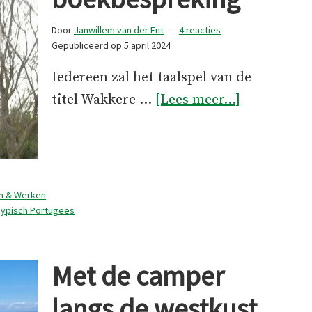
Door
Janwillem van der Ent
4 reacties
Gepubliceerd op
5 april 2024
Iedereen zal het taalspel van de
overWakke
titel Wakkere …
[Lees meer...]
nachten,
boekbespr
n & Werken
Typisch Portugees
Met de camper
langs de westkust