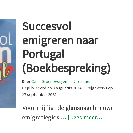
Succesvol
emigreren naar
Portugal
(Boekbespreking)
Door
Cees Groenewegen
2 reacties
Gepubliceerd op
9 augustus 2024
bijgewerkt op
27 september 2025
Voor mij ligt de glansnagelnieuwe
overSucce
emigratiegids …
[Lees meer...]
emigreren