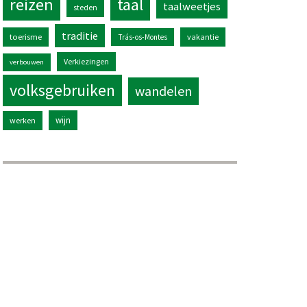
reizen
taal
taalweetjes
steden
traditie
toerisme
vakantie
Trás-os-Montes
Verkiezingen
verbouwen
volksgebruiken
wandelen
wijn
werken
eking)