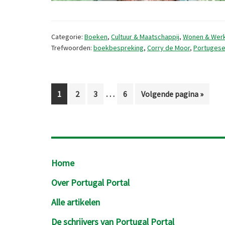
Categorie:
Boeken
,
Cultuur & Maatschappij
,
Wonen & Wer
Trefwoorden:
boekbespreking
,
Corry de Moor
,
Portugese
Interim
…
Pagina
Pagina
Pagina
Pagina
Ga
1
2
3
6
Volgende pagina »
pagina's
naar
zijn
weggelaten
Footer
Home
Over Portugal Portal
Alle artikelen
De schrijvers van Portugal Portal