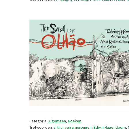
Categorie:
Algemeen
,
Boeken
Trefwoorden:
arthur van amerongen
,
Edwin Hagendoorn
,