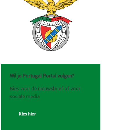
re
eking
Wil je Portugal Portal volgen?
Kies voor de nieuwsbrief of voor
sociale media
Kies hier