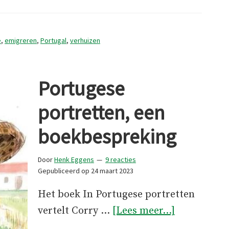
naar
Portugal
(Boekbesp
e
,
emigreren
,
Portugal
,
verhuizen
Portugese
portretten, een
boekbespreking
Door
Henk Eggens
9 reacties
Gepubliceerd op
24 maart 2023
Het boek In Portugese portretten
overPortug
vertelt Corry …
[Lees meer...]
portretten,