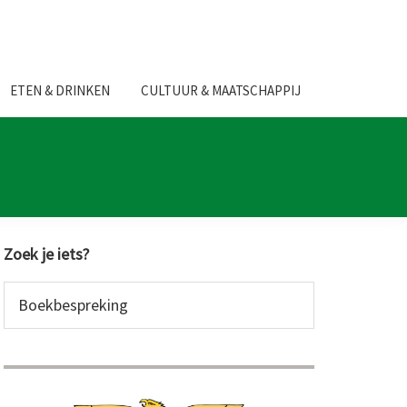
ETEN & DRINKEN
CULTUUR & MAATSCHAPPIJ
Primaire
Zoek je iets?
Sidebar
Zoek
op
deze
website