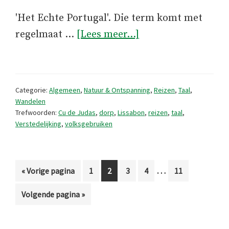
'Het Echte Portugal'. Die term komt met
overDe
regelmaat …
[Lees meer...]
kont
van
Judas
Categorie:
Algemeen
,
Natuur & Ontspanning
,
Reizen
,
Taal
,
en
Wandelen
Trefwoorden:
Cu de Judas
,
dorp
,
Lissabon
,
reizen
,
taal
,
‘Het
Verstedelijking
,
volksgebruiken
Echte
Portugal’
Interim
…
Ga
Pagina
Pagina
Pagina
Pagina
Pagina
«
Vorige pagina
1
2
3
4
11
pagina's
naar
Ga
Volgende pagina »
zijn
naar
weggelaten