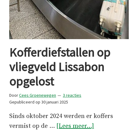
Kofferdiefstallen op
vliegveld Lissabon
opgelost
Door
Cees Groenewegen
3 reacties
Gepubliceerd op
30 januari 2025
Sinds oktober 2024 werden er koffers
overKofferdiefs
vermist op de …
[Lees meer...]
op