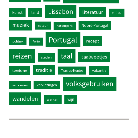
Lissabon
literatuur
kunst
land
milieu
muziek
Noord-Portugal
natuur
natuurpark
Portugal
recept
politiek
Porto
reizen
taal
taalweetjes
steden
traditie
toerisme
vakantie
Trás-os-Montes
volksgebruiken
Verkiezingen
verbouwen
wandelen
wijn
werken