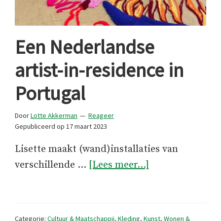
Een Nederlandse
artist-in-residence in
Portugal
Door
Lotte Akkerman
Reageer
Gepubliceerd op
17 maart 2023
Lisette maakt (wand)installaties van
overEen
verschillende …
[Lees meer...]
Nederlandse
artist-
in-
Categorie:
Cultuur & Maatschappij
,
Kleding
,
Kunst
,
Wonen &