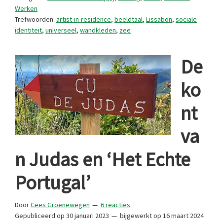
residence
Werken
Trefwoorden:
artist-in-residence
,
beeldtaal
,
Lissabon
,
sociale
in
identiteit
,
universeel
,
wandkleden
,
zee
Portugal
De
ko
nt
va
n Judas en ‘Het Echte
Portugal’
Door
Cees Groenewegen
6 reacties
Gepubliceerd op
30 januari 2023
bijgewerkt op
16 maart 2024