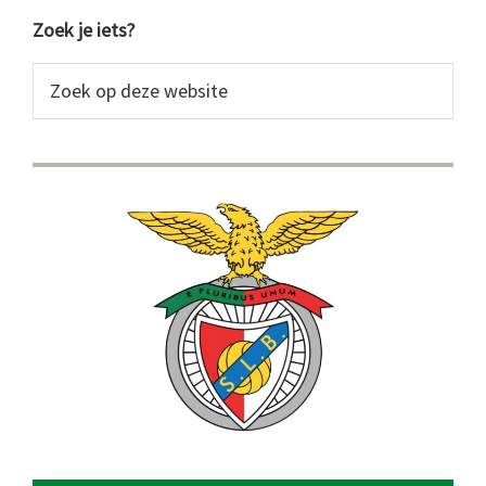
Primaire
Zoek je iets?
Sidebar
Zoek
op
deze
website