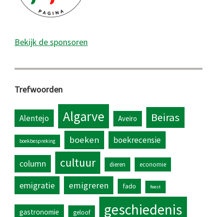
Bekijk de sponsoren
Trefwoorden
Algarve
Beiras
Alentejo
Aveiro
boeken
boekrecensie
boekbespreking
cultuur
column
dieren
economie
emigratie
emigreren
fado
feest
geschiedenis
gastronomie
geloof