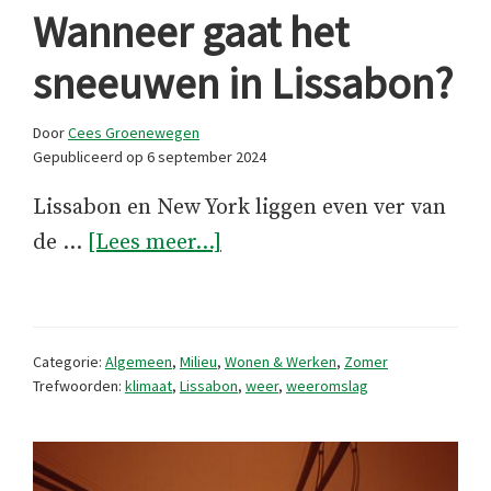
Wanneer gaat het
sneeuwen in Lissabon?
Door
Cees Groenewegen
Gepubliceerd op
6 september 2024
Lissabon en New York liggen even ver van
overWanneer
de …
[Lees meer...]
gaat
het
sneeuwen
Categorie:
Algemeen
,
Milieu
,
Wonen & Werken
,
Zomer
in
Trefwoorden:
klimaat
,
Lissabon
,
weer
,
weeromslag
Lissabon?