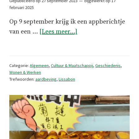
Gepubliceerd op
27 september 2023
bijgewerkt op
17
februari 2025
Op 9 september krijg ik een appberichtje
overWanneer
van een …
[Lees meer...]
is
de
volgende
Categorie:
Algemeen
,
Cultuur & Maatschappij
,
Geschiedenis
,
aardbeving
Wonen & Werken
Trefwoorden:
aardbeving
,
Lissabon
in
Portugal?