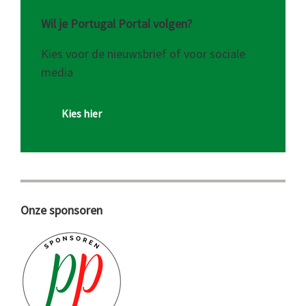
Wil je Portugal Portal volgen?
Kies voor de nieuwsbrief of voor sociale
media
Kies hier
Onze sponsoren