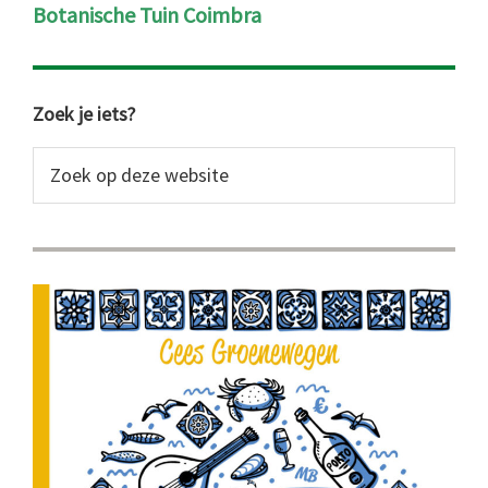
Botanische Tuin Coimbra
Primaire
Zoek je iets?
Sidebar
Zoek
op
deze
website