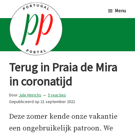
Door
Spring
Spring
Menu
naar
naar
naar
de
de
de
hoofd
eerste
voettekst
inhoud
sidebar
Portugal
Voor
Terug in Praia de Mira
Portal
Portugalliefhebbers
in coronatijd
en
-
Door
Jule Hinrichs
5 reacties
fanaten
Gepubliceerd op
21 september 2021
Deze zomer kende onze vakantie
een ongebruikelijk patroon. We