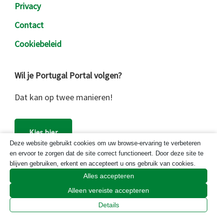
Privacy
Contact
Cookiebeleid
Wil je Portugal Portal volgen?
Dat kan op twee manieren!
Kies hier
Deze website gebruikt cookies om uw browse-ervaring te verbeteren
en ervoor te zorgen dat de site correct functioneert. Door deze site te
blijven gebruiken, erkent en accepteert u ons gebruik van cookies.
Zoek
Alles accepteren
op
Alleen vereiste accepteren
deze
Details
website
Portugal Portal