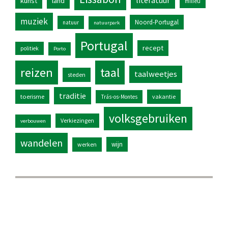
literatuur
kunst
land
milieu
muziek
Noord-Portugal
natuur
natuurpark
Portugal
recept
politiek
Porto
reizen
taal
taalweetjes
steden
traditie
toerisme
vakantie
Trás-os-Montes
volksgebruiken
Verkiezingen
verbouwen
wandelen
wijn
werken