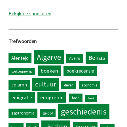
Bekijk de sponsoren
Trefwoorden
Algarve
Beiras
Alentejo
Aveiro
boeken
boekrecensie
boekbespreking
cultuur
column
dieren
economie
emigratie
emigreren
fado
feest
geschiedenis
gastronomie
geloof
Lissabon