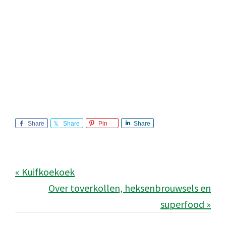
Share
Share
Pin
Share
« Kuifkoekoek
Over toverkollen, heksenbrouwsels en
superfood »