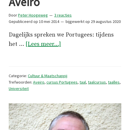
Aveiro
Door
Peter Hoogeweg
3 reacties
Gepubliceerd op
10 mei 2014
bijgewerkt op
29 augustus 2020
Dagelijks spreken we Portugees: tijdens
overPortugees
het …
[Lees meer...]
leren
in
Aveiro
Categorie:
Cultuur & Maatschappij
Trefwoorden:
Aveiro
,
cursus Portugees
,
taal
,
taalcursus
,
taalles
,
Universiteit