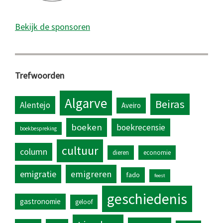
Bekijk de sponsoren
Trefwoorden
Algarve
Beiras
Alentejo
Aveiro
boeken
boekrecensie
boekbespreking
cultuur
column
dieren
economie
emigratie
emigreren
fado
feest
geschiedenis
gastronomie
geloof