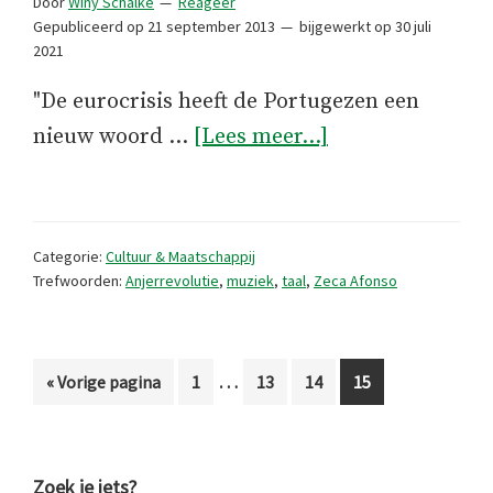
Door
Winy Schalke
Reageer
Gepubliceerd op
21 september 2013
bijgewerkt op
30 juli
2021
"De eurocrisis heeft de Portugezen een
overEconomisch
nieuw woord …
[Lees meer...]
crisis
verrijkt
de
Categorie:
Cultuur & Maatschappij
Portugese
Trefwoorden:
Anjerrevolutie
,
muziek
,
taal
,
Zeca Afonso
woordenschat
Interim
…
Ga
Pagina
Pagina
Pagina
Pagina
«
Vorige pagina
1
13
14
15
pagina's
naar
zijn
weggelaten
Zoek je iets?