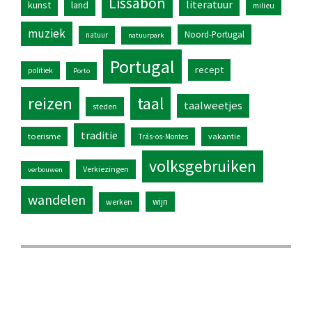
Lissabon
literatuur
kunst
land
milieu
muziek
Noord-Portugal
natuur
natuurpark
Portugal
recept
politiek
Porto
reizen
taal
taalweetjes
steden
traditie
toerisme
vakantie
Trás-os-Montes
volksgebruiken
Verkiezingen
verbouwen
wandelen
wijn
werken