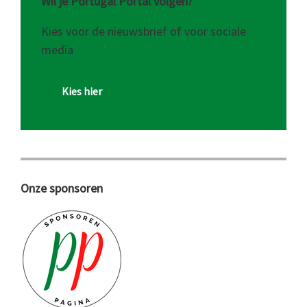
Wil je Portugal Portal volgen?
Kies voor de nieuwsbrief of voor sociale
media
Kies hier
Onze sponsoren