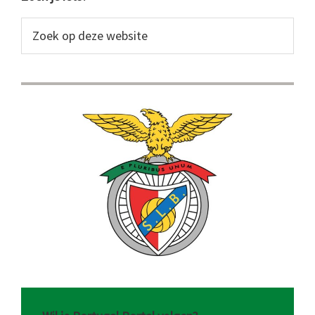
Primaire
Sidebar
Zoek
op
deze
website