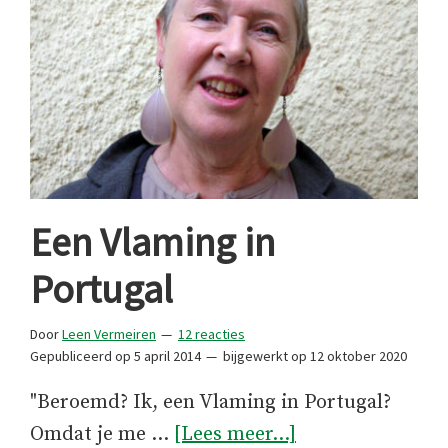
Een Vlaming in
Portugal
Door
Leen Vermeiren
12 reacties
Gepubliceerd op
5 april 2014
bijgewerkt op
12 oktober 2020
"Beroemd? Ik, een Vlaming in Portugal?
overEen
Omdat je me …
[Lees meer...]