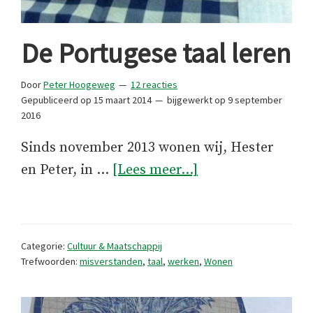
De Portugese taal leren
Door
Peter Hoogeweg
12 reacties
Gepubliceerd op
15 maart 2014
bijgewerkt op
9 september
2016
Sinds november 2013 wonen wij, Hester
overDe
en Peter, in …
[Lees meer...]
Portugese
taal
leren
Categorie:
Cultuur & Maatschappij
Trefwoorden:
misverstanden
,
taal
,
werken
,
Wonen