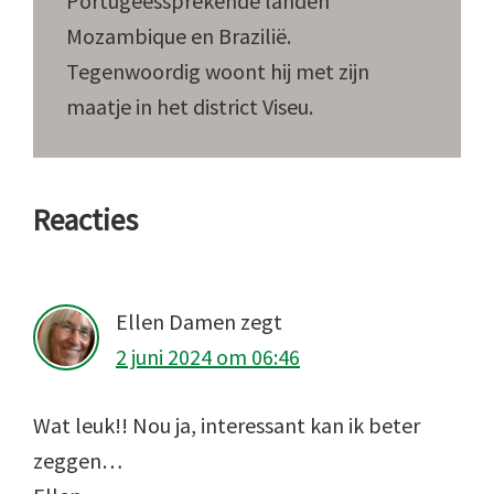
Portugeessprekende landen
Mozambique en Brazilië.
Tegenwoordig woont hij met zijn
maatje in het district Viseu.
Lees
Reacties
Interacties
Ellen Damen
zegt
2 juni 2024 om 06:46
Wat leuk!! Nou ja, interessant kan ik beter
zeggen…