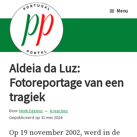
Door
Spring
Spring
Menu
naar
naar
naar
de
de
de
hoofd
eerste
voettekst
inhoud
sidebar
Portugal
Voor
Aldeia da Luz:
Portal
Portugalliefhebbers
Fotoreportage van een
en
-
tragiek
fanaten
Door
Henk Eggens
4 reacties
Gepubliceerd op
31 mei 2024
Op 19 november 2002, werd in de