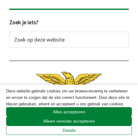
Primaire
Zoek je iets?
Sidebar
Zoek
op
deze
website
Deze website gebruikt cookies om uw browse-ervaring te verbeteren
en ervoor te zorgen dat de site correct functioneert. Door deze site te
blijven gebruiken, erkent en accepteert u ons gebruik van cookies.
Alles accepteren
Alleen vereiste accepteren
Details