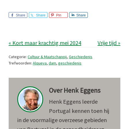
Share
Share
Pin
Share
« Kort maar krachtig mei 2024
Vrije tijd »
Categorie:
Cultuur & Maatschappij
,
Geschiedenis
Trefwoorden:
Alqueva
,
dam
,
geschiedenis
Over
Henk Eggens
Henk Eggens leerde
Portugal kennen toen hij
in de voormalige overzeese gebieden