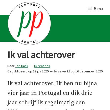
Door
Spring
Spring
Menu
naar
naar
naar
de
de
de
hoofd
eerste
voettekst
inhoud
sidebar
Portugal
Voor
Ik val achterover
Portal
Portugalliefhebbers
en
Door
Ton Haak
15 reacties
Gepubliceerd op
17 juli 2020
bijgewerkt op
16 december 2020
-
fanaten
Ik val achterover. Ik ben nu bijna
vier jaar in Portugal en dik drie
jaar schrijf ik regelmatig een