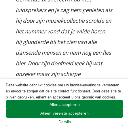
luidsprekers en je zag hem genieten als
hij door zijn muziekcollectie scrolde en
het nummer vond dat je wilde horen,
hij glunderde bij het zien van alle
dansende mensen en nam nog een fles
bier. Door zijn doofheid leek hij wat
onzeker maar zijn scherpe
waarnemingsvermogen leed daar niet
Deze website gebruikt cookies om uw browse-ervaring te verbeteren
en ervoor te zorgen dat de site correct functioneert. Door deze site te
onder. Net als je dacht: hij hoort me
blijven gebruiken, erkent en accepteert u ons gebruik van cookies.
niet, kwam zijn luide markante stem
Alles accepteren
Alleen vereiste accepteren
door met een kort raak statement.
Details