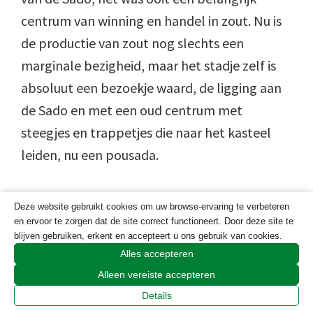
centrum van winning en handel in zout. Nu is
de productie van zout nog slechts een
marginale bezigheid, maar het stadje zelf is
absoluut een bezoekje waard, de ligging aan
de Sado en met een oud centrum met
steegjes en trappetjes die naar het kasteel
leiden, nu een pousada.
Beantwoorden
Deze website gebruikt cookies om uw browse-ervaring te verbeteren
en ervoor te zorgen dat de site correct functioneert. Door deze site te
blijven gebruiken, erkent en accepteert u ons gebruik van cookies.
Gerard Bos
zegt
Alles accepteren
21 december 2020 om 12:49
Alleen vereiste accepteren
Details