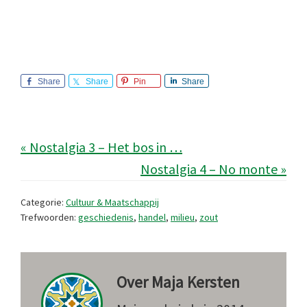
Share
Share
Pin
Share
« Nostalgia 3 – Het bos in …
Nostalgia 4 – No monte »
Categorie:
Cultuur & Maatschappij
Trefwoorden:
geschiedenis
,
handel
,
milieu
,
zout
Over
Maja Kersten