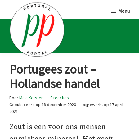
Door
Spring
Spring
Menu
naar
naar
naar
de
de
de
hoofd
eerste
voettekst
inhoud
sidebar
Portugal
Voor
Portugees zout –
Portal
Portugalliefhebbers
Hollandse handel
en
-
Door
Maja Kersten
9 reacties
fanaten
Gepubliceerd op
18 december 2020
bijgewerkt op
17 april
2021
Zout is een voor ons mensen